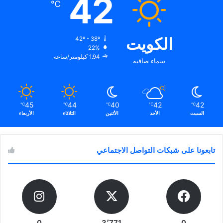
42
℃
الكويت
42º - 38º
22%
1.94 كيلومتر/ساعة
سماء صافية
45
44
40
42
42
℃
℃
℃
℃
℃
السبت
الأحد
الأثنين
الثلاثاء
الأربعاء
تابعونا على شبكات التواصل الاجتماعي
0
3٬771
0