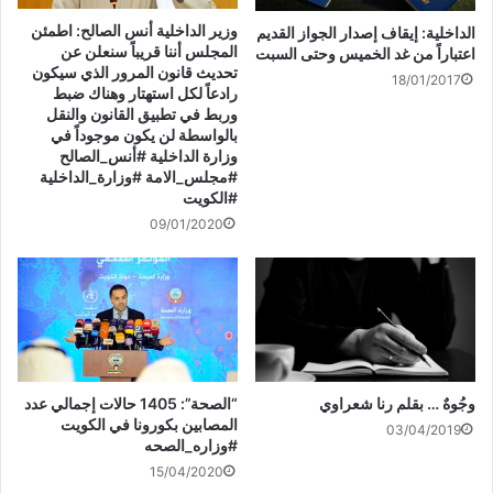
وسلامة كافة العاملين لديهم فضلا عن الحرص على الالتزام بضوابط
وزير الداخلية أنس الصالح: اطمئن
الداخلية: إيقاف إصدار الجواز القديم
المجلس أننا قريباً سنعلن عن
اعتباراً من غد الخميس وحتى السبت
ولوائح قانون العمل والقرارات المنظمة له.
تحديث قانون المرور الذي سيكون
18/01/2017
رادعاً لكل استهتار وهناك ضبط
وربط في تطبيق القانون والنقل
شارك هذا الموضوع:
بالواسطة لن يكون موجوداً في
ا
ا
ا
ا
وزارة الداخلية #أنس_الصالح
ض
ض
ض
ن
#مجلس_الامة #وزارة_الداخلية
غ
غ
غ
ق
ط
ط
ط
ر
#الكويت
ل
ل
ل
ل
ل
ل
ل
ل
09/01/2020
ط
م
م
م
مرتبط
ب
ش
ش
ش
ا
ا
ا
ا
ع
ر
ر
ر
ة
ك
ك
ك
(
ة
ة
ة
ف
ع
ع
ع
ت
ل
ل
ل
ح
ى
ى
ى
ف
P
ت
ف
ي
i
و
ي
ن
n
ي
س
القوى العاملة بدء حظر تشغيل
هيئة القوى العاملة: بدء حظر
ا
t
ت
ب
وجُوهٌ … بقلم رنا شعراوي
“الصحة”: 1405 حالات إجمالي عدد
ف
e
ر
و
العمالة ظهراً أول يونيو
تشغيل العمالة فى المناطق
ذ
r
(
ك
المصابين بكورونا في الكويت
المكشوفة .. أول يونيو
03/04/2019
ة
e
ف
(
ج
s
ت
ف
#وزاره_الصحه
د
t
ح
ت
ي
(
ف
ح
15/04/2020
د
ف
ي
ف