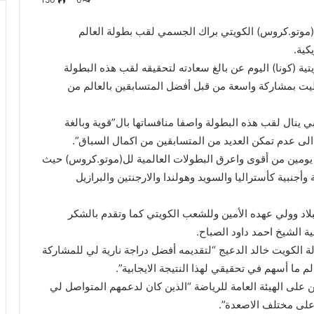
ل(موتو.كروس) الكويتي براك الجسمي لقب بطولة العالم
كية.
ية (كونا) اليوم عن بالغ سعادته لتحقيقه لقب هذه البطولة
ة الأكبر من 25 سنة والتي حظيت بمشاركة واسعة من قبل أفضل المتسابقين بالعالم من
بي ينال لقب هذه البطولة واصفا منافساتها بال”قوية وبالغة
الى عدم تمكن العديد من المتسابقين من اكمال السباق”.
ر يومين من أقوى واعرق البطولات العالمية لل(موتو.كروس) حيث
بقا يمثلون أكثر من 15 دولة أوربية وأجنبية كأستراليا والسويد وهولندا والارجنتين والبرازيل
لاد وولي عهده الأمين وللشعب الكويتي كما وتقدم بالشكر
ة الشيخ احمد داود الصباح.
الكويت خالد الدعيج “لتقديمه أفضل دراجة نارية لي للمشاركة
 ما أسهم في تحقيقي لهذا النتيجة الايجابية”.
على الهيئة العامة للرياضة “الذين كان لدعمهم المتواصل لي
 على مختلف الاصعدة”.