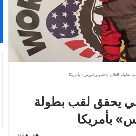
 بطولة العالم للـ«موتو.كروس» بأمريكا
مي يحقق لقب بطولة
س» بأمريكا
150
0