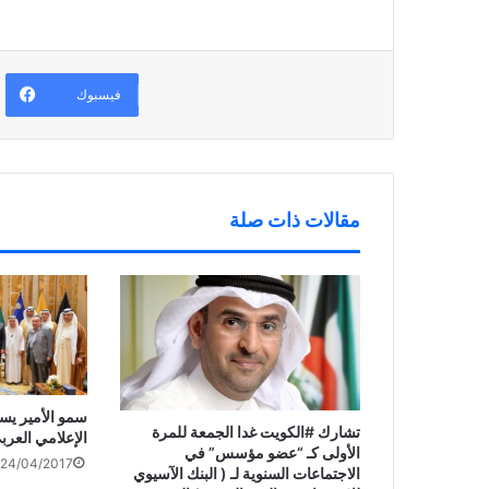
)
ح
ا
ن
ف
ف
ا
ي
ذ
ف
ن
ة
ذ
ا
ج
ة
ف
د
ج
ذ
ي
د
فيسبوك
ة
د
ي
ج
ة
د
د
)
ة
ي
)
د
ة
)
مقالات ذات صلة
سمو الأمير يس
‏تشارك ‎#الكويت غدا الجمعة للمرة
الإعلامي العرب
الأولى كـ “عضو مؤسس” في
24/04/2017
الاجتماعات السنوية لـ ( البنك الآسيوي