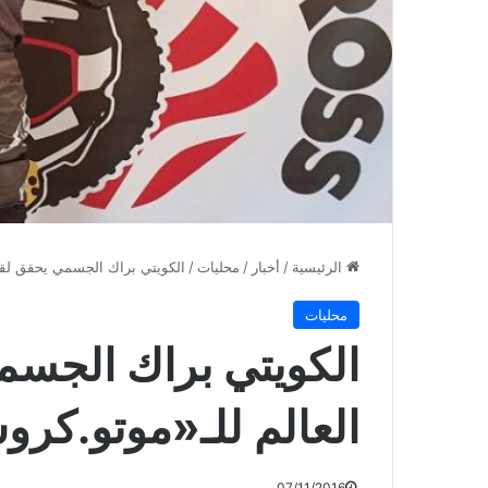
الرئيسية
/
أخبار
/
محليات
/
الكويتي براك الجسمي يحقق لقب
محليات
الكويتي براك الجس
العالم للـ«موتو.كرو
07/11/2016