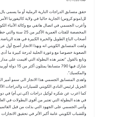
حقق متسابق الدراجات النارية الرملية أو ما يسمى با
لل(موتو.كروس) الجارية حاليا في ولاية كاليفورنيا الأمري
وأعرب الجسمي في اتصال هاتفي مع وكالة الأنباء الكويت
المخصصة للفئات العمري
أصحاب الباع الطويل والخبرة الكبيرة في هذه الرياضة.
ولفت المتسابق الكويتي انه وبهذا الانجاز أصبح أول عر
الصعوبة خصوصا مع وعورة الحلبة لدرجة كبيرة ما أدى 
وتابع بالقول “تعتبر هذه البطولة التي اقيمت على مدا
شارك فيها 790 متسا
والمكسيك”.
واهدى المتسابق الجسمي هذا الانجاز الى سمو أمير الب
الجزيل لرئيس النادي الكويتي للسيارات والدراجات الآلي
كما اعرب عن شكره لوكيل دراجات (كي.تي.أم) في دولة 
في هذه البطولة التي تعتبر من أقوى البطولات في العالم
وأثنى الجسمي على الجهود التي بذلت من قبل القائمين 
وللشباب الكويتي عامة أكبر الأثر في تحقيق الانجازات