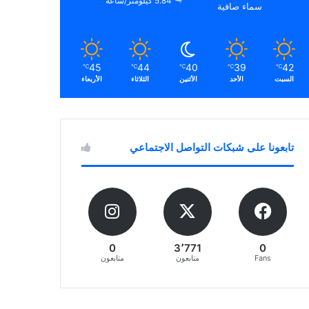
5.84 كيلومتر/ساعة
سماء صافية
45
44
40
39
42
℃
℃
℃
℃
℃
السبت
الأحد
الأثنين
الثلاثاء
الأربعاء
تابعونا على شبكات التواصل الاجتماعي
0
3٬771
0
Fans
متابعون
متابعون