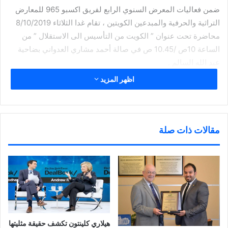
ضمن فعاليات المعرض السنوي الرابع لفريق اكسبو 965 للمعارض
التراثية والحرفية والمبدعين الكويتين ، تقام غدا الثلاثاء 8/10/2019
محاضرة تحت عنوان ” الكويت من التأسيس الى الاستقلال ” من
الساعة 10ص /10.45 ص في صالة أحمد مشاري العدواني بضاحية
عبد الله السالم .
اظهر المزيد
يشارك في المحاضرة الاستاذ طلال الرميضي مؤرخ ورئيس رابطة
الادباء السابق والاستاذ خالد الخلف الباحث في تاريخ الكويت ( مدير
الجلسة ) والاستاذ فؤاد المقهوي باحث في تاريخ الكويت .
مقالات ذات صلة
شارك هذا الموضوع:
ا
ا
ا
ا
ض
ض
ض
ن
غ
غ
غ
ق
ط
ط
ط
ر
ل
ل
ل
ل
ل
ل
ل
ل
ط
م
م
م
مرتبط
ب
ش
ش
ش
ا
ا
ا
ا
ع
ر
ر
ر
ة
ك
ك
ك
هيلاري كلينتون تكشف حقيقة مثليتها
(
ة
ة
ة