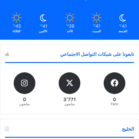
45
41
39
41
41
℃
℃
℃
℃
℃
الجمعة
السبت
الأحد
الأثنين
الثلاثاء
تابعونا على شبكات التواصل الاجتماعي
0
3٬771
0
Fans
متابعون
متابعون
الخليج