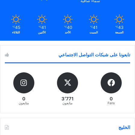
سماء صافية
45
41
40
41
43
℃
℃
℃
℃
℃
الجمعة
السبت
الأحد
الأثنين
الثلاثاء
تابعونا على شبكات التواصل الاجتماعي
0
3٬771
0
Fans
متابعون
متابعون
الخليج