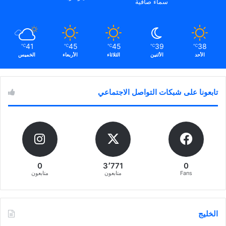
سماء صافية
41
45
45
39
38
℃
℃
℃
℃
℃
الأحد
الأثنين
الثلاثاء
الأربعاء
الخميس
تابعونا على شبكات التواصل الاجتماعي
0
3٬771
0
Fans
متابعون
متابعون
الخليج