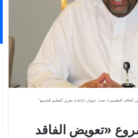
الفاقد التعليمي» تحت عنوان «إعادة تعزيز التعليم للجميع”
روع «تعويض الفاقد