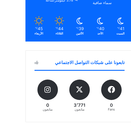
3.78 كيلومتر/ساعة
سماء صافية
45
44
39
40
41
℃
℃
℃
℃
℃
السبت
الأحد
الأثنين
الثلاثاء
الأربعاء
تابعونا على شبكات التواصل الاجتماعي
0
3٬771
0
Fans
متابعون
متابعون