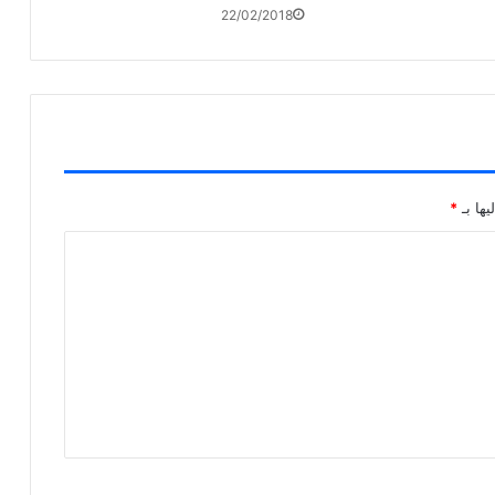
22/02/2018
يها بـ
*