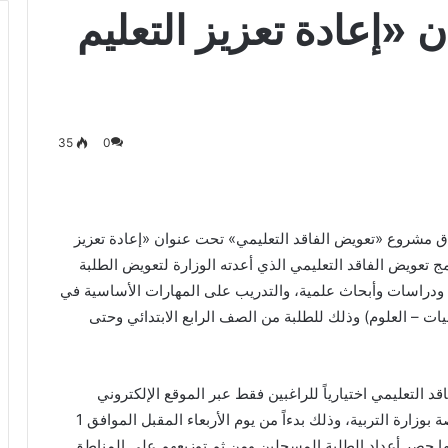
 «إعادة تعزيز التعليم
35
0
اق مشروع «تعويض الفاقد التعليمي» تحت عنوان «إعادة تعزيز
ج تعويض الفاقد التعليمي الذي أعدته الوزارة لتعويض الطلبة
ودراسات وأبحاث علمية، والتدريب على المهارات الأساسية في
ياضيات – العلوم) وذلك للطلبة من الصف الرابع الابتدائي وحتى
التعليمي اختيارياً للراغبين فقط عبر الموقع الإلكتروني
ورابط سيتم نشره في مواقع التواصل الاجتماعي الخاصة بوزارة التربية، وذلك بدءاً من يوم الأربعاء المقبل الموافق 1
(لمدة 10 أيام) على أن يعقبها حصر أعداد الطلبة المسجلين ومن ثم توزيعهم على المناطق