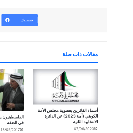
)
ح
ا
ن
ف
ف
ا
ي
ذ
ف
ن
ة
ذ
ا
ج
ة
ف
د
ج
فيسبوك
ذ
ي
د
ة
د
ي
ج
ة
د
د
)
ة
ي
)
د
ة
)
مقالات ذات صلة
أسماء الفائزين بعضوية مجلس الأمة
الكويتي (أمة 2023) عن الدائرة
الفلسطينيون ين
الانتخابية الثانية
في الضفة
07/06/2023
13/05/2017