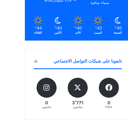
5.28 كيلومتر/ساعة
سماء صافية
44
40
40
42
40
℃
℃
℃
℃
℃
الجمعة
السبت
الأحد
الأثنين
الثلاثاء
تابعونا على شبكات التواصل الاجتماعي
0
3٬771
0
Fans
متابعون
متابعون