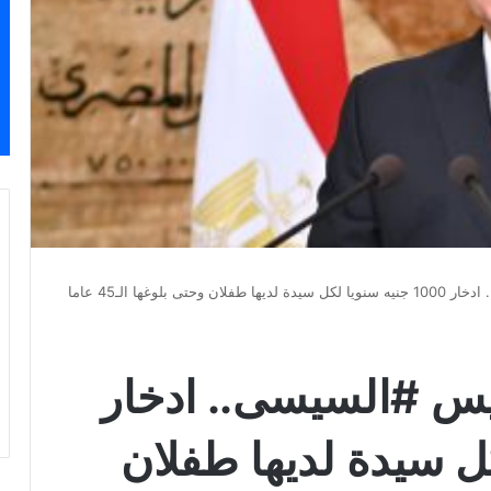
‏تنفيذا لتوجيهات الرئيس ‎#السيسى.. ادخار
 لكل سيدة لديها طفلان