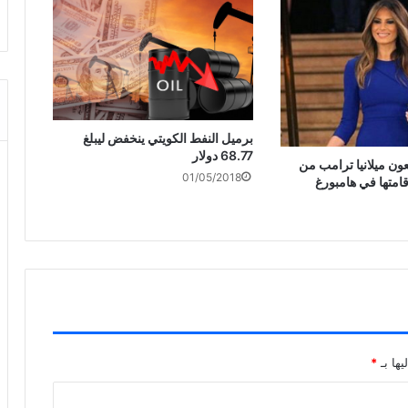
برميل النفط الكويتي ينخفض ليبلغ
68.77 دولار
ون ميلانيا ترامب من
01/05/2018
امتها في هامبورغ
يها بـ
*