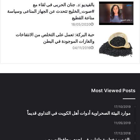
بالفيديو :د. جنان الحربى فى لقاء مع
#صوت_الخليج تتحدث عن الجهاز المناعى وسياسة
مناعة القطيع
18/05/2020
حبة البركة: تعمل على التخلص من الانتفاخات
والغازات الموجودة في البطن
04/11/2016
Most Viewed Posts
17/10/2019
موارد البيئة الصحراوية أدوات أهل الكويت في التداوي قديماً
11/05/2019
17/12/2018
بالفيديو : خطوبة طفلين فى احدى محافظات مصر