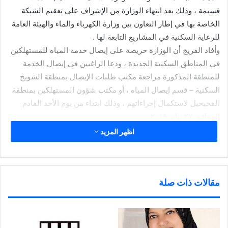
قسيمة ، وذلك بعد انتهاء الوزارة من الإشراف علي تعقيم الشبكة
الخاصة بها في إطار التعاون بين وزارة الكهرباء والماء والهيئة العامة
للرعاية السكنية في المشاريع التابعة لها .
وأفاد الفريج أن الوزارة حريصة على إيصال خدمة المياه للمستهلكين
في المناطق السكنية الجديدة ، ودعا الراغبين في إيصال الخدمة
للمنطقة المذكورة مراجعة مكتب طلبات الإيصال بمنطقة الشويخ
السكنية – قسم إيصال المياه ، أو مكتب شؤون المستهلكين بمنطقة
الفحيحيل لاستكمال إجراءاتهم ، وذلك ابتداء من يوم الأحد القادم
الموافق ٢٧ يناير ٢٠١٩ .
اظهر المزيد
شارك هذا الموضوع:
ا
ا
ا
ا
ض
ض
ض
ن
غ
غ
غ
ق
ط
ط
ط
ر
مقالات ذات صلة
ل
ل
ل
ل
ل
ل
ل
ل
ط
م
م
م
مرتبط
ب
ش
ش
ش
ا
ا
ا
ا
ع
ر
ر
ر
ة
ك
ك
ك