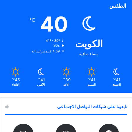
الطقس
40
℃
الكويت
41º - 39º
35%
4.59 كيلومتر/ساعة
سماء صافية
45
41
39
41
41
℃
℃
℃
℃
℃
الجمعة
السبت
الأحد
الأثنين
الثلاثاء
تابعونا على شبكات التواصل الاجتماعي