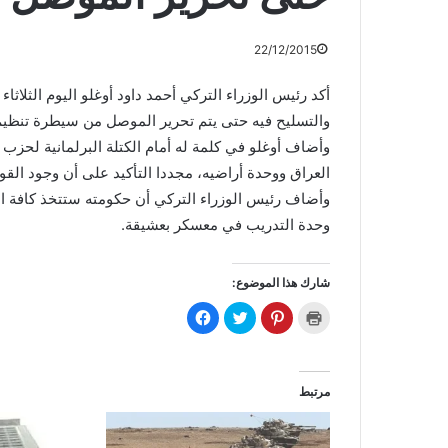
22/12/2015
أكد رئيس الوزراء التركي أحمد داود أوغلو اليوم الثلاث
والتسليح فيه حتى يتم تحرير الموصل من سيطرة تنظي
وأضاف أوغلو في كلمة له أمام الكتلة البرلمانية لحزب 
العراق ووحدة أراضيه، مجددا التأكيد على أن وجود الق
وأضاف رئيس الوزراء التركي أن حكومته ستتخذ كافة التد
وحدة التدريب في معسكر بعشيقة.
شارك هذا الموضوع:
ا
ا
ا
ا
ض
ض
ض
ن
غ
غ
غ
ق
ط
ط
ط
ر
ل
ل
ل
ل
ل
ل
ل
ل
ط
م
م
م
مرتبط
ب
ش
ش
ش
ا
ا
ا
ا
ع
ر
ر
ر
ة
ك
ك
ك
(
ة
ة
ة