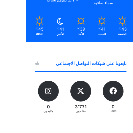
2.11 كيلومتر/ساعة
سماء صافية
45
41
39
41
43
℃
℃
℃
℃
℃
الجمعة
السبت
الأحد
الأثنين
الثلاثاء
تابعونا على شبكات التواصل الاجتماعي
0
3٬771
0
Fans
متابعون
متابعون