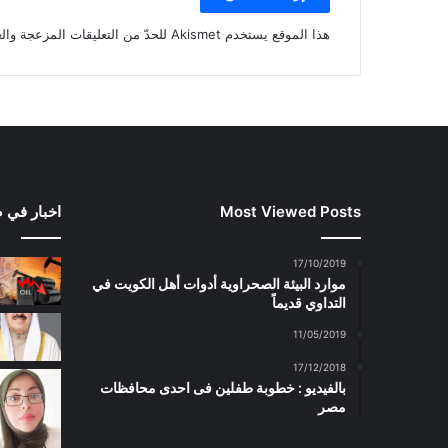
هذا الموقع يستخدم Akismet للحدّ من التعليقات المزعجة والغير مرغوبة.
Most Viewed Posts
اخبار في 
17/10/2019
موارد البيئة الصحراوية أدوات أهل الكويت في
التداوي قديماً
11/05/2019
17/12/2018
بالفيديو : خطوبة طفلين فى احدى محافظات
مصر