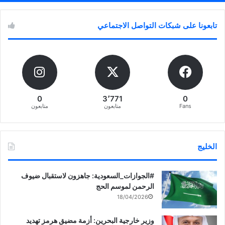
تابعونا على شبكات التواصل الاجتماعي
0
3٬771
0
Fans
متابعون
متابعون
الخليج
‏‎#الجوازات_السعودية: جاهزون لاستقبال ضيوف
الرحمن لموسم الحج
18/04/2026
وزير خارجية البحرين: أزمة مضيق هرمز تهديد