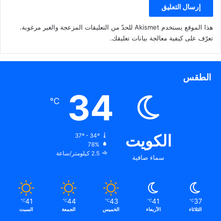
هذا الموقع يستخدم Akismet للحدّ من التعليقات المزعجة والغير مرغوبة.
تعرّف على كيفية معالجة بيانات تعليقك
.
الطقس
34
℃
الكويت
37º - 34º
78%
2.5 كيلومتر/ساعة
سماء صافية
41
44
43
41
37
℃
℃
℃
℃
℃
الثلاثاء
الأربعاء
الخميس
الجمعة
السبت