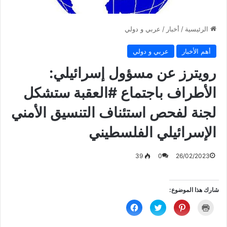
الرئيسية
/
أخبار
/
عربي و دولي
أهم الأخبار
عربي و دولي
رويترز عن مسؤول إسرائيلي:
الأطراف باجتماع #العقبة ستشكل
لجنة لفحص استئناف التنسيق الأمني
الإسرائيلي الفلسطيني
39
0
26/02/2023
شارك هذا الموضوع:
ا
ا
ا
ا
ض
ض
ض
ن
غ
غ
غ
ق
ط
ط
ط
ر