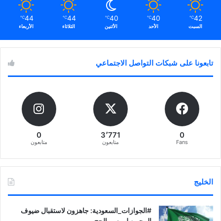
44
44
40
40
42
℃
℃
℃
℃
℃
السبت
الأحد
الأثنين
الثلاثاء
الأربعاء
تابعونا على شبكات التواصل الاجتماعي
0
3٬771
0
Fans
متابعون
متابعون
الخليج
‏‎#الجوازات_السعودية: جاهزون لاستقبال ضيوف
الرحمن لموسم الحج