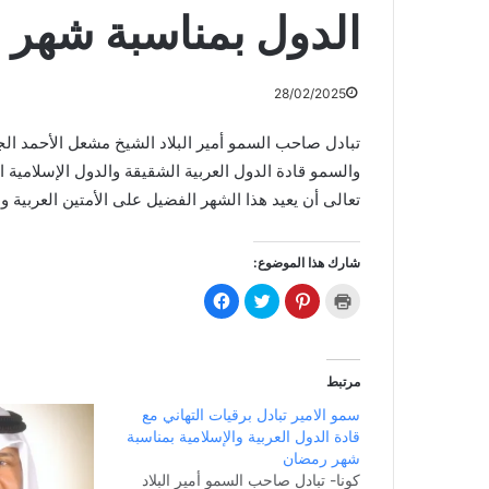
الدول بمناسبة شهر 
28/02/2025
تبادل صاحب السمو أمير البلاد الشيخ مشعل الأحمد الجا
والسمو قادة الدول العربية الشقيقة والدول الإسلامية
تعالى أن يعيد هذا الشهر الفضيل على الأمتين العربية وا
شارك هذا الموضوع:
ا
ا
ا
ا
ض
ض
ض
ن
غ
غ
غ
ق
ط
ط
ط
ر
ل
ل
ل
ل
ل
ل
ل
ل
ط
م
م
م
مرتبط
ب
ش
ش
ش
ا
ا
ا
ا
سمو الامير تبادل برقيات التهاني مع
ع
ر
ر
ر
ة
ك
ك
ك
قادة الدول العربية والإسلامية بمناسبة
(
ة
ة
ة
ف
ع
ع
ع
شهر رمضان
ت
ل
ل
ل
كونا- تبادل صاحب السمو أمير البلاد
ح
ى
ى
ى