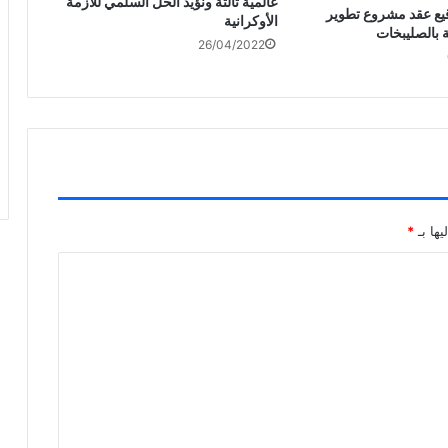
عالمية ثالثة ونؤيد الحل السلمي للأزمة
قيع عقد مشروع تطوير
الأوكرانية
ة بالصليبخات
26/04/2022
يها بـ
*