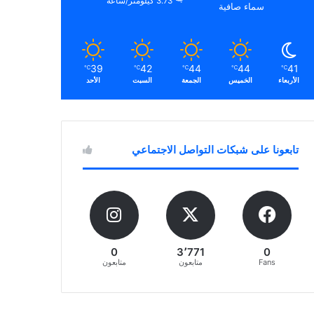
3.73 كيلومتر/ساعة
سماء صافية
39
42
44
44
41
℃
℃
℃
℃
℃
الأربعاء
الخميس
الجمعة
السبت
الأحد
تابعونا على شبكات التواصل الاجتماعي
0
3٬771
0
Fans
متابعون
متابعون