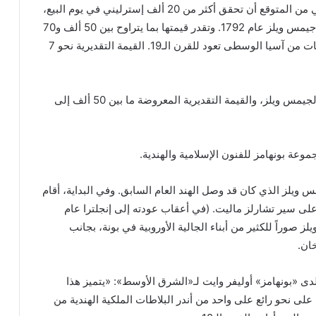
وضمن المزاد اللندني أيضاً سجادة من المخمل العثماني من المتوقع أن تحقق أكثر من 20 ألف إسترليني في يوم البيع،
وصورة نور الدين حسين خان أبدعها الرسام البريطاني جيمس ويلز عام 1792. وتقدر قيمتها بما يتراوح بين 50 ألف و70
ألف جنيه إسترليني. وهناك أيضاً مجموعة من المنسوجات من آسيا الوسطى تعود للقرن الـ19. القيمة التقديرية نحو 7
ومن ضمن القطع النادرة أيضاً، بورتريه لنور الدين خان لجيمس ويلز، والقيمة التقديرية المعروضة ما بين 50 ألف إلى
موعة بونهامز للفنون الإسلامية والهندية.
 الدين خان عام 1792 على يد جيمس ويلز الذي كان قد وصل الهند العام السابق. وفي البداية، أقام
 على سير تشارلز ماليت. (في أعقاب عودته إلى إنجلترا عام
ويلز صوراً للكثير من أبناء الجالية الأوروبية في بونة، بجانب
ان.
دى «بونهامز» أوليفر وايت لـ«الشرق الأوسط»: «يتميز هذا
على نحو رائع على واحد من أندر البلاطات الملكية الهندية من