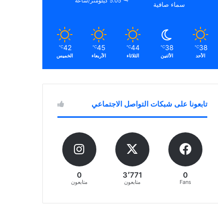
5.05 كيلومتر/ساعة
سماء صافية
42
45
44
38
38
℃
℃
℃
℃
℃
الأحد
الأثنين
الثلاثاء
الأربعاء
الخميس
تابعونا على شبكات التواصل الاجتماعي
0
3٬771
0
Fans
متابعون
متابعون