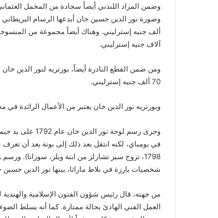
آلاف جنيه إسترليني.
70 ألف جنيه إسترليني.
وبورتريه نور الدين خان يعتبر من الأعمال الرائدة في مج
وجرى رسم لوحة نور
في بومباي، لكنه انتقل بعد ذلك إلى بونة بعد أن تعرف
1798، تزوج سير تشارلز من ابنة ويلز، سوزانا). ورسم 
شخصيات بارزة في بلاط ماراثا، بينها نور الدين حسين خ
من جهته، قال رئيس شؤون الفنون الإسلامية والهندية ل
العمل الفني الهادئ بحالة ممتازة. كما أنه يسلط الضوء 