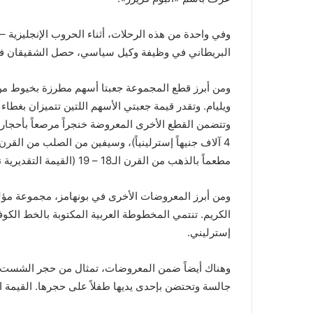
البريطاني في وظيفة وكيل سياسي، حصل الشقيقان فريز
ومن أبرز قطع المجموعة جعبتا أسهم مطرزة بخيوط من
مطعماً بالذهب من القرن الـ18 – 19 (القيمة التقديرية نحو 1500 جنيه إسترليني).
إسترليني.
جالسة وتحتضن بإحدى يديها طفلاً على حجرها. القيمة التقديرية ما بين 80 ألف إلى 