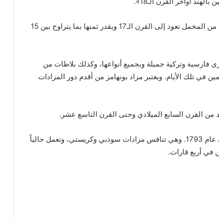
لهند أواخر القرن الـ18».
من بين المعروضات في مزاد البيع أيضاً سجادة عثمانية من المخمل تعود إلى القرن الـ17 ويقدر ثمنها بما يتراوح بين 15
رى فارسية وتركية جميلة وبجميع أنواعها، وكذلك بلاطات من
 في تلك الأيام. ويعتبر مزاد بونهامز من أقدم دور المزادات
من القرن السابع الميلادي وحتى القرن التاسع عشر.
ومن المعروف أن مزادات بونهامز العالمية تأسست في عام 1793. وهي تنافس مزادات سوذبي وكريستي، وتعمل حالياً