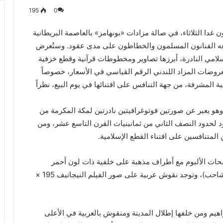
195
0
ن غدا الثلاثاء، في صالة مزادات «بونهامز» بالعاصمة البريطانية
صنعه الفنانون المسلمون والخطاطون على مدى عقود. وستُعرض
نون العالم الإسلامي النادرة، أبرزها تصاوير ومخطوطات قرآنية وقطع خزفية
روضات المزاد اللندني الرقم القياسي في الأسعار، خصوصاً
ة المشرفة، من جهة التنافس على اقتنائها في يوم البيع، نظراً
ن أبرز القطع الفنية المعروضة للبيع، المزاد رقم 78 وهو يعبر عن صورتين فوتوغرافيتين نادرتين لمكة المكرمة من
د لحدود النصف الثاني من ثمانينيات القرن التاسع عشر، ومن
المتنافسين على اقتناء القطع الإسلامية.
ات الألبوم مع أطراف مذهبة على خلفية ذات لون أحمر
صفراوي (بهت اللون اليوم وأصبح أقرب إلى الوردي الشاحب)، وتوجد نقوش عربية على صور الفيلم النيجاتيف 195 ×
اهيم ومن خلفها إطلال المدينة ومنقوش بالعربية في الأعلى