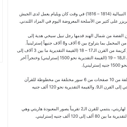
وفي واحدة من هذه الرحلات، أثناء الحروب الإنجليزية – النيبالية (1814 – 1816) في وقت كان ويليام يعمل لدى الجيش
ر على كثير من الأسلحة المعروضة اليوم في المزاد اللندني.
 الفضة من شمال الهند قدمها رجل نبيل سيخي هدية إلى
ويليام. وتقدر قيمة جعبتي الأسهم اللتين تتميزان بغطاء من المخمل بما يتراوح بين 6 آلاف و8 آلاف جنيهاً إسترلينياً.
وتتضمن القطع الأخرى المعروضة خنجراً مرصعاً بأحجار كريمة من القرن الـ17 – 18 (القيمة التقديرية ما بين 3 آلاف إلى
4 آلاف جنيهاً إسترلينياً)، وسيفين من الصلب من القرن الـ18 – 19 (القيمة التقديرية نحو 1500 إسترليني) وخنجراً آخر
ومن أبرز المعروضات الأخرى في بونهامز، مجموعة مؤلفة من 10 صفحات من 6 سور مختلفة من مخطوطة للقرآن
الكريم. تنتمي المخطوطة العربية المكتوبة بالخط الكوفي إلى القرن الـ9. والقيمة التقديرية نحو 120 ألف جنيه
وهناك أيضاً ضمن المعروضات، تمثال من حجر الشست لهاريتي، ينتمي للقرن الـ2 تقريباً يصور المعبودة هاريتي وهي
120 ألف جنيه إسترليني.