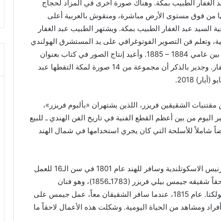
بد الغفار الطبيب بمكة. وهناك صورة أخرى في المزاد لحجاج
ها من فوق مستوى الأرض مباشرة، ومنقوش بالعربية أعلى
ة السيد عبد الغفار الطبيب بمكة. ويشتهر الطبيب عبد الغفار
بية، وتعلم فن التصوير الفوتوغرافي على يد المستشرق الهولندي
كريستيان سنوك هرخرونيه الذي أقام برفقة الطبيب ما بين عامي 1884 – 1885. وأعيد إنتاج الصور في كتاب بعنوان
«صور من مكة» والذي يعتقد اليوم أنه من إنتاج عبد الغفار. وجدير بالذكر أن مجموعة من 14 صورة لمكة التقطها عبد
قتنيات الشقيقين فريزر، اللذين يشتهران «بألبوم فريزر»،
 اليوم من بين أعظم القطع الفنية في تاريخ الفن الهندي ـ للبيع
ً شاملاً للأسلحة التي كان يجري استخدامها في شمال الهند
وكان ويليام فريزر (1784ـ1835) قد رحل عن مدينة إنفرنيس الاسكوتلندية وسافر للهند عام 1801 في سن الـ16 للعمل
في الخدمة السياسية بشركة إيست إنديا. وانضم إليه لاحقاً شقيقه جيمس بيلي فريزر (1783ـ1856)، وهو فنان
اسكوتلندي وكاتب مهتم بالسفر والترحال، للعمل في كولكتا. عام 1815، عندما سافر الشقيقان معاً، عمل جيمس على
راد ومشاهد من الحياة اليومية. وشكلت هذه الأعمال لاحقاً ما