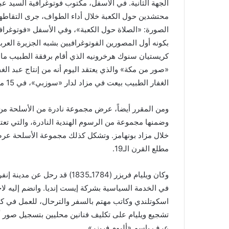
الجهة الثانية. في الأسفل، مكتوب فوتوغرافية السيد ع
محتشدين حول الكعبة خلال أداء الطواف، جرى التقاط
الصورة: «الصلاة حول الكعبة»، وفي الأسفل «فوتوغرافي
بكونه أول المصورين الفوتوغرافيين بشبه الجزيرة العر
الغفار الطبيب بيعت في مزاد لدار «سوزبي»، في 15 مايو (أيار) 2018.
ومن المقرر أيضاً، عرض مجموعة نادرة من الأسلحة من م
وضمنها مجموعة من الرسوم الهندية النادرة، والتي تعتبر
خلال مزاد بونهامز. وتشكل كذلك مجموعة الأسلحة عرضا
مطلع القرن الـ19.
تشجيع ويليام على تكليف فنانين محليين بتسجيل صور أف
عرف باسم «ألبوم فريزر».