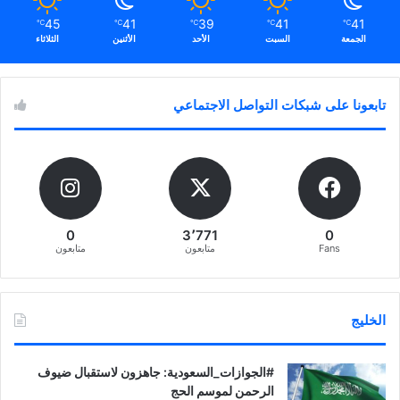
45
41
39
41
41
℃
℃
℃
℃
℃
الجمعة
السبت
الأحد
الأثنين
الثلاثاء
تابعونا على شبكات التواصل الاجتماعي
0
3٬771
0
Fans
متابعون
متابعون
الخليج
‏‎#الجوازات_السعودية: جاهزون لاستقبال ضيوف
الرحمن لموسم الحج