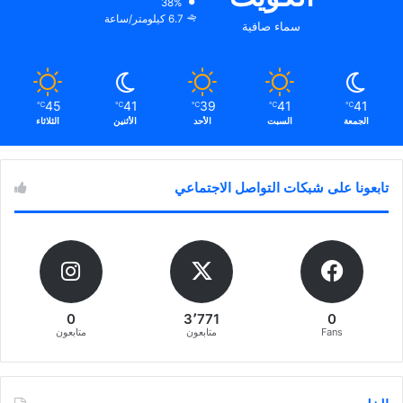
38%
6.7 كيلومتر/ساعة
سماء صافية
45
41
39
41
41
℃
℃
℃
℃
℃
الجمعة
السبت
الأحد
الأثنين
الثلاثاء
تابعونا على شبكات التواصل الاجتماعي
0
3٬771
0
Fans
متابعون
متابعون