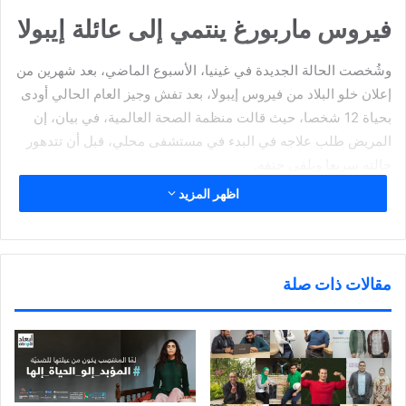
فيروس ماربورغ ينتمي إلى عائلة إيبولا
وشُخصت الحالة الجديدة في غينيا، الأسبوع الماضي، بعد شهرين من
إعلان خلو البلاد من فيروس إيبولا، بعد تفش وجيز العام الحالي أودى
بحياة 12 شخصا، حيث قالت منظمة الصحة العالمية، في بيان، إن
المريض طلب علاجه في البدء في مستشفى محلي، قبل أن تتدهور
حالته سريعا ويلقى حتفه.
اظهر المزيد
وينتمي فيروس ماربورغ إلى نفس عائلة إيبولا، وقد تفشى في
السابق في أماكن أخرى عبر إفريقيا، بأنجولا والكونغو وكينيا وجنوب
مقالات ذات صلة
إفريقيا وأوغندا، ويبدأ تفشي فيروس ماربورغ، عندما ينقل حيوان
مصاب، مثل القرد أو خفاش الفاكهة، الفيروس إلى الإنسان، الذي
ينقله بدوره إلى إنسان آخر عن طريق ملامسة سوائل جسم الشخص
المصاب.