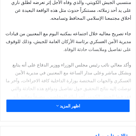
منتسبي الجيش الكويتي، والذي وفاه الأجل إثر تعرضه لطلق ناري
على يد أحد زملائه، مستنكراً حدوث مثل هذه الواقعة البعيدة عن
أخلاق مجتمعنا الإسلامي المحافظ وتسامحه.
جاء تصريح معاليه خلال اجتماعه بمكتبه اليوم مع المعنيين من قيادات
مديرية الأمن العسكري برئاسة الأركان العامة للجيش، وذلك للوقوف
على تفاصيل وملابسات حادثة الوفاة.
وأكد معالي نائب رئيس مجلس الوزراء ووزير الدفاع على أنه يتابع
وبشكل مباشر وعلى مدار الساعة مع المعنيين في مديرية الأمن
العسكري والجهات المختصة بوزارة الداخلية كافة الاجراءات، وآخر ما
توصلت إليه نتائج التحقيق حول تفاصيل ودوافع هذه الحادثة والتي
فقد فيها الجيش الكويتي أحد أبنائه المخلصين، مضيفاً معاليه بأنه
أصدر أوامره وتعليماته بعمل مراجعة شاملة لكافة الاجراءات الامنية
اظهر المزيد
والصحية المتبعة في عموم وحدات الجيش ومعسكراته، وإن وجد أي
تقصير في تنفيذ هذه الأوامر والتعليمات ستتم محاسبة المسؤول
عنها، فسلامة منتسبو الجيش من اولى اولوياتنا.