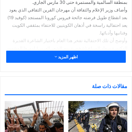
بمنطقة السالمية والمستمرة حتى 30 مارس الجاري.
وأضاف وزير الإعلام والثقافة أن مهرجان القرين الثقافي الذي يعود
بعد انقطاع طويل فرضته جائحة فيروس كورونا المستجد (كوفيد 19)
يعد احتفالية راسخة في أذهان الكويتيين للاحتفاء بمثقفي الكويت
وفنانيها وأدبائها.
وأوضح أن تلك الاحتفالية تفخر هذا العام باختيار الشاعرة القديرة
الدكتورة سعاد الصباح (شخصية يوم الشعر العربي) لدورها المشهود
في مد الأدب العربي بنتاجه الشعري والثقافي والإنساني حتى أضحت
اظهر المزيد
“رمزا وطنيا” إذ أسهمت أشعارها وأوراقها وكتاباتها التاريخية في وضع
دولة الكويت على الخريطة العالمية ف”هنيئا لنا بها وهنيئا لها
بالكويت وطنا وحضنا وسندا”.
مقالات ذات صلة
وأعرب عن سعادته بهذا اليوم الذي يشهد أيضا توزيع جوائز الدولة
التقديرية والتشجيعية 2021 تلك “المناسبة السعيدة” التي يحرص
المجلس الوطني عليها ويعمل على إنجازها بكل حب مضيفا أن تكريم
اليوم ما هو إلا أحد أوجه الرعاية والتشجيع للحركة الثقافية في دولة
الكويت وتأكيد أهمية تحفيز الأجيال المثابرة والصاعدة في مجالات
العلم والثقافة والفن.