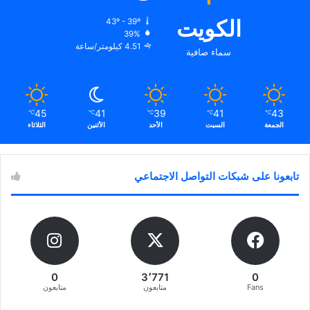
الكويت
43º - 39º
39%
4.51 كيلومتر/ساعة
سماء صافية
45
41
39
41
43
℃
℃
℃
℃
℃
الجمعة
السبت
الأحد
الأثنين
الثلاثاء
تابعونا على شبكات التواصل الاجتماعي
0
3٬771
0
Fans
متابعون
متابعون