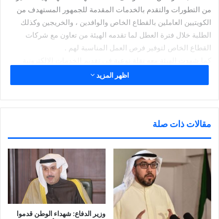
من التطورات والتقدم بالخدمات المقدمة للجمهور المستهدف من
الكويتيين العاملين بالقطاع الخاص والوافدين ، والخريجين وكذلك
الطلبة خلال فترة العطل لما تقدمه الهيئة من تعاون مع شركات
القطاع الخاص لتوفير فرص العمل المناسبة لهم .
كما شهدت الهيئة معه نقلة نوعية في تقديم الخدمات الإلكترونية
دعما لتوجه الدولة نحوالسعي لتطبيق الحكومة الإلكترونية لتحقيق
اظهر المزيد
السرعة والسهولة في إنجاز المعاملات .
هذا بالإضافة للدور الرائد والبارز للموسى في حرصه على استمرار
العمل بذات القوة والثبات خلال أزمة كوفيد 19 وتشجيعه وحرصه
مقالات ذات صلة
على استمرار موظفين الهيئة بالاستمرار في خدمة الجمهور بالعمل
عن بعد تلافيا لما قد يؤدي بطء الخدمات أو توقفها في ذلك الوقت
لمشاكل جسيمة للعاملين من الكويتيين أو الوافدين على حد سواء .
شارك هذا الموضوع:
ا
ا
ا
ا
ض
ض
ض
ن
غ
غ
غ
ق
ط
ط
ط
ر
وزير الدفاع: شهداء الوطن قدموا
ل
ل
ل
ل