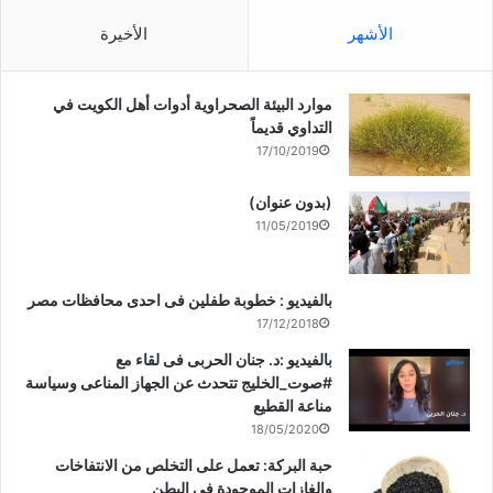
الأشهر
الأخيرة
موارد البيئة الصحراوية أدوات أهل الكويت في
التداوي قديماً
17/10/2019
(بدون عنوان)
11/05/2019
بالفيديو : خطوبة طفلين فى احدى محافظات مصر
17/12/2018
بالفيديو :د. جنان الحربى فى لقاء مع
#صوت_الخليج تتحدث عن الجهاز المناعى وسياسة
مناعة القطيع
18/05/2020
حبة البركة: تعمل على التخلص من الانتفاخات
والغازات الموجودة في البطن