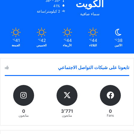
الكويت
38º - 35º
41%
2 كيلومتر/ساعة
سماء صافية
41
42
44
44
38
℃
℃
℃
℃
℃
الأثنين
الثلاثاء
الأربعاء
الخميس
الجمعة
تابعونا على شبكات التواصل الاجتماعي
0
3٬771
0
Fans
متابعون
متابعون