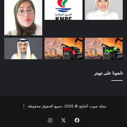
تابعونا على تويتر
مجلة صوت الخليج © 2026، جميع الحقوق محفوظة |
فيسبوك
X
انستقرام