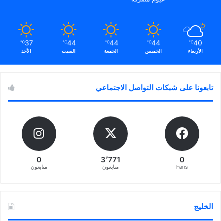
37
44
44
44
40
℃
℃
℃
℃
℃
الأربعاء
الخميس
الجمعة
السبت
الأحد
تابعونا على شبكات التواصل الاجتماعي
0
3٬771
0
Fans
متابعون
متابعون
الخليج