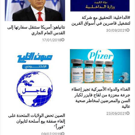
السعي لنشـــــــر و تفـــــــعيل القـــــــانـون رقم 21 لسنـــــــة
2015 بشأن حقوق الطفل.
#الداخلية: التحقيق مع شركة
نشر ثقافة الحماية الجزائية للطفل وحمايته من الإساءة
لتشغيل قاصرين في أسواق القرين
نتانياهو: أمريكا ستنقل سفارتها إلى
30/09/2021
الجسدية و النفسية و اللفظية والإهمال.
القدس العام الجاري
17/01/2018
الفترة الزمنية :
شهر ابريل / شهر مايو
الغذاء والدواء الأميركية تجيز إعطاء
جرعة معززة من لقاح فايزر لكبار
السن والمعرضين لمخاطر صحية
النطاق الجغرافي :
عالية
23/09/2021
الصين تحض الولايات المتحدة على
إلغاء صفقة بيع أسلحة لتايوان
دولة الكويت ( مدينة الكويت )
“فوراً”
09/07/2019