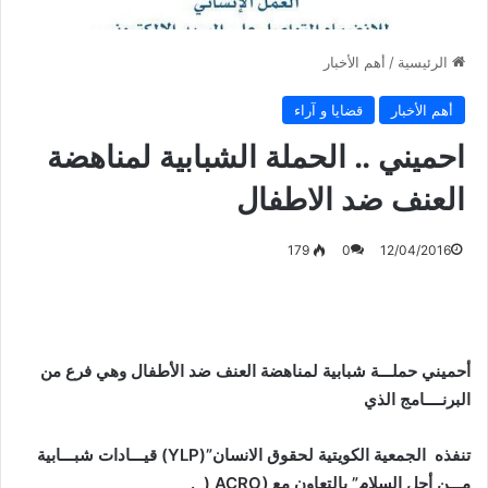
الرئيسية
/
أهم الأخبار
أهم الأخبار
قضايا و آراء
احميني .. الحملة الشبابية لمناهضة
العنف ضد الاطفال
179
0
12/04/2016
أحميني حملـــة شبابية لمناهضة العنف ضد الأطفال وهي فرع من
البرنــــامج الذي
تنفذه الجمعية الكويتية لحقوق الانسان”(YLP) قيـــادات شبـــابية
مـــن أجل السلام” بالتعاون مع (ِACRO ( .