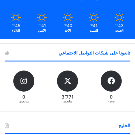
45
41
40
41
43
℃
℃
℃
℃
℃
الجمعة
السبت
الأحد
الأثنين
الثلاثاء
تابعونا على شبكات التواصل الاجتماعي
0
3٬771
0
Fans
متابعون
متابعون
الخليج