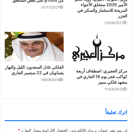
من 1000م على بعض المناطق
د
)
ة
الأمير 2035 ستخلق الأجواء
ي
)
01/11/2021
د
المريحة للاستثمار والسكن في
ة
)
الجزر
13/06/2017
الفلكي عادل السعدون: الليل والنهار
مركز العجيري: اصطفاف أربعة
يتساويان في 22 سبتمبر الجاري
كواكب فجر يوم 16 الجاري في
19/09/2016
مشهد فلكي مميز
11/04/2022
اترك تعليقاً
لن يتم نشر عنوان بريدك الإلكتروني.
الحقول الإلزامية مشار إليها بـ
*