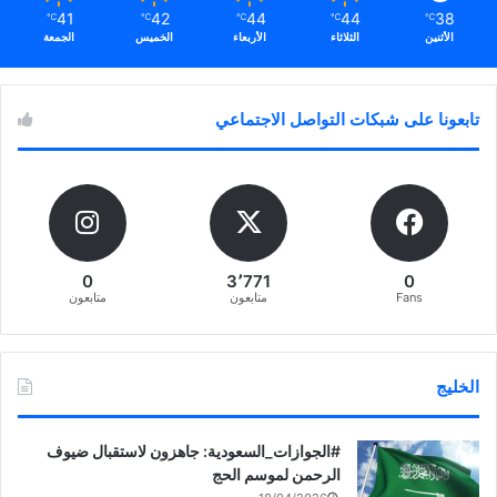
41
42
44
44
38
℃
℃
℃
℃
℃
الأثنين
الثلاثاء
الأربعاء
الخميس
الجمعة
تابعونا على شبكات التواصل الاجتماعي
0
3٬771
0
Fans
متابعون
متابعون
الخليج
‏‎#الجوازات_السعودية: جاهزون لاستقبال ضيوف
الرحمن لموسم الحج