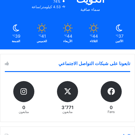
74%
4.53 كيلومتر/ساعة
سماء صافية
39
41
44
44
37
℃
℃
℃
℃
℃
الأثنين
الثلاثاء
الأربعاء
الخميس
الجمعة
تابعونا على شبكات التواصل الاجتماعي
0
3٬771
0
Fans
متابعون
متابعون