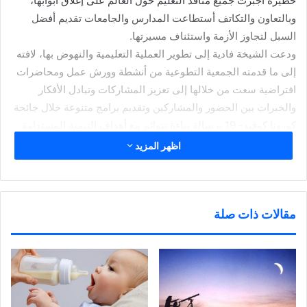
خطيرة أجبرت جميع منافذ التعليم حول العالم على إغلاق أبوابها،
وبالتعاون والتكاتف أستطاعت المدارس والجامعات تقديم أفضل
السبل لتجاوز الأزمة واستئناف مسيرتها.
ودعت الشيخة فادية إلى تطوير العملية التعليمية والنهوض بها، لافته
إلى ما قدمته الجمعية التطوعية من أنشطة وورش عمل ومحاضرات
افتراضية سعت من خلالها إلى تعزيز المشاركات وتبادل الأفكار
والخبرات بين الحضور والمشاركين وتقديم برامج متنوعة خلال جائحة
كورونا كوفيد- 19 برسالة بناءة تتوائم مع أهداف التنمية المستدامة.
وكشفت رئيسة الجمعية عن برامج قادمة تركز على أهمية التعليم
اظهر المزيد
باعتباره أكبر مورد متجدد والتأكيد من خلال تلك البرامج على دور
التعليم كحق أساسي لكل فرد حيث يعتبر الهدف الرابع من أهداف
التنمية والذي يؤكد على ضمان التعليم الجيد والمنصف والشامل
مقالات ذات صلة
للجميع والذي يعتبر الوسيلة الضرورية الهامة لتحقيق بقية أهداف
التنمية المستدامة.
شارك هذا الموضوع:
ا
ا
ا
ا
ض
ض
ض
ن