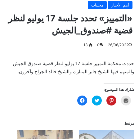
أهم الأخبار
محليات
«التمييز» تحدد جلسة 17 يوليو لنظر
قضية #صندوق_الجيش⁩
13
0
26/06/2022
حددت ‏محكمة التمييز جلسة 17 يوليو لنظر قضية صندوق الجيش‬⁩
والمتهم فيها الشيخ جابر المبارك والشيخ خالد الجراح وآخرون.
شارك هذا الموضوع:
ا
ا
ا
ا
ض
ض
ض
ن
غ
غ
غ
ق
ط
ط
ط
ر
ل
ل
ل
ل
ل
ل
ل
ل
ط
م
م
م
مرتبط
ب
ش
ش
ش
ا
ا
ا
ا
ع
ر
ر
ر
ة
ك
ك
ك