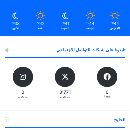
38
42
41
44
44
℃
℃
℃
℃
℃
الخميس
الجمعة
السبت
الأحد
الأثنين
تابعونا على شبكات التواصل الاجتماعي
0
3٬771
0
Fans
متابعون
متابعون
الخليج