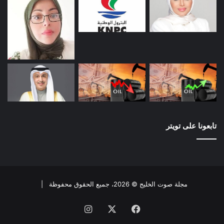
تابعونا على تويتر
مجلة صوت الخليج © 2026، جميع الحقوق محفوظة |
فيسبوك
X
انستقرام