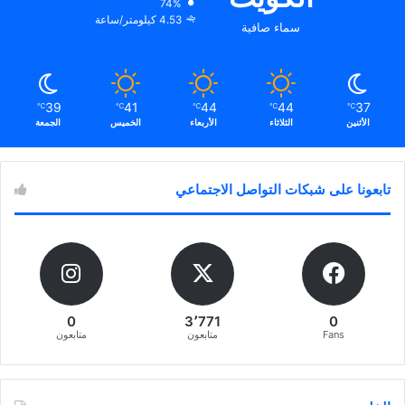
74%
4.53 كيلومتر/ساعة
سماء صافية
39
41
44
44
37
℃
℃
℃
℃
℃
الأثنين
الثلاثاء
الأربعاء
الخميس
الجمعة
تابعونا على شبكات التواصل الاجتماعي
0
3٬771
0
Fans
متابعون
متابعون