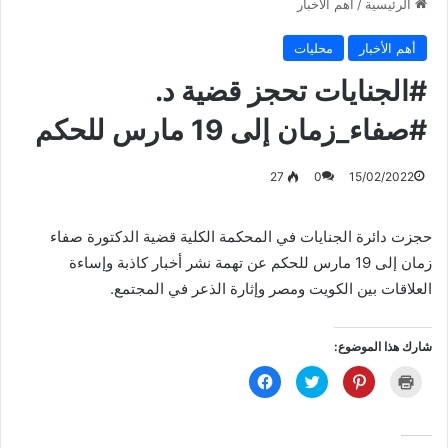
الرئيسية
/
أهم الأخبار
أهم الأخبار
محليات
#الجنايات تحجز قضية د.
#صفاء_زمان إلى 19 مارس للحكم
27
0
15/02/2022
حجزت دائرة الجنايات في المحكمة الكلية قضية الدكتورة صفاء
زمان إلى 19 مارس للحكم عن تهمة نشر أخبار كاذبة وإساءة
العلاقات بين الكويت ومصر وإثارة الذعر في المجتمع.
شارك هذا الموضوع:
ا
ا
ا
ا
ض
ض
ض
ن
غ
غ
غ
ق
ط
ط
ط
ر
ل
ل
ل
ل
ل
ل
ل
ل