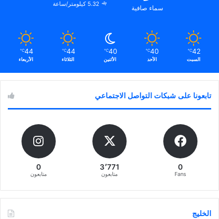
5.32 كيلومتر/ساعة
سماء صافية
44
44
40
40
42
℃
℃
℃
℃
℃
السبت
الأحد
الأثنين
الثلاثاء
الأربعاء
تابعونا على شبكات التواصل الاجتماعي
0
3٬771
0
Fans
متابعون
متابعون
الخليج