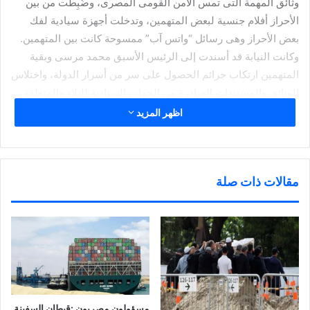
وثائق المهمة التى تمس الأمن القومى المصرى، وضُبِطَت من بين
الأحراز أفلام جنسية لبعض المتهمين، وتدخلت أجهزة سيادية لفك
بعض الأحراز وهى رسائل “واتس آب” ممسوحة كانت بين المتهمين.
وكانت النيابة قد أسندت إلى الرئيس الأسبق محمد مرسى وبقية
المتهمين ارتكاب جرائم الحصول على سر من أسرار الدولة، واختلاس
الوثائق والمستندات الصادرة من الجهات السيادية للبلاد والمتعلقة
بأمن الدولة وإخفائها وإفشائها إلى دولة أجنبية، والتخابر معها بقصد
اظهر المزيد
الإضرار بمركز البلاد الحربى، والسياسى، والدبلوماسى، والاقتصادى.
مقالات ذات صلة
شارك هذا الموضوع:
ا
ا
ا
ا
ض
ض
ض
ن
غ
غ
غ
ق
ط
ط
ط
ر
ل
ل
ل
ل
ل
ل
ل
ل
ط
م
م
م
مرتبط
ب
ش
ش
ش
ا
ا
ا
ا
ع
ر
ر
ر
مسؤولون مصريون :قبطان السفينة
ة
ك
ك
ك