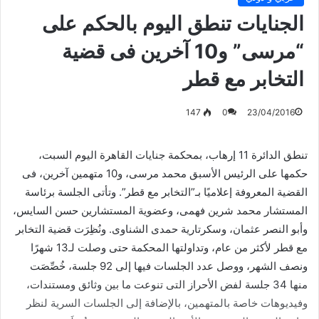
الجنايات تنطق اليوم بالحكم على
“مرسى” و10 آخرين فى قضية
التخابر مع قطر
147
0
23/04/2016
تنطق الدائرة 11 إرهاب، بمحكمة جنايات القاهرة اليوم السبت،
حكمها على الرئيس الأسبق محمد مرسى، و10 متهمين آخرين، فى
القضية المعروفة إعلاميًا بـ”التخابر مع قطر”. وتأتى الجلسة برئاسة
المستشار محمد شرين فهمى، وعضوية المستشارين حسن السايس،
وأبو النصر عثمان، وسكرتارية حمدى الشناوى. ونُظِرَت قضية التخابر
مع قطر لأكثر من عام، وتداولتها المحكمة حتى وصلت لـ13 شهرًا
ونصف الشهر، ووصل عدد الجلسات فيها إلى 92 جلسة، خُصِّصَت
منها 34 جلسة لفض الأحراز التى تنوعت ما بين وثائق ومستندات،
وفيديوهات خاصة بالمتهمين، بالإضافة إلى الجلسات السرية لنظر