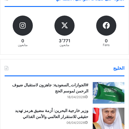
0
3٬771
0
Fans
متابعون
متابعون
الخليج
‏‎#الجوازات_السعودية: جاهزون لاستقبال ضيوف
الرحمن لموسم الحج
18/04/2026
وزير خارجية البحرين: أزمة مضيق هرمز تهديد
حقيقي للاستقرار العالمي والأمن الغذائي
06/04/2026