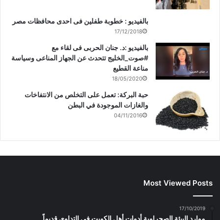
بالفيديو : خطوبة طفلين فى احدى محافظات مصر
17/12/2018
بالفيديو :د. جنان الحربى فى لقاء مع
#صوت_الخليج تتحدث عن الجهاز المناعى وسياسة
مناعة القطيع
18/05/2020
حبة البركة: تعمل على التخلص من الانتفاخات
والغازات الموجودة في البطن
04/11/2016
Most Viewed Posts
17/10/2019
موارد البيئة الصحراوية أدوات أهل الكويت في التداوي قديماً