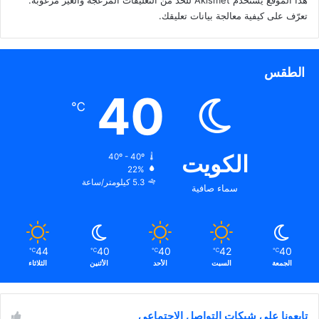
هذا الموقع يستخدم Akismet للحدّ من التعليقات المزعجة والغير مرغوبة.
تعرّف على كيفية معالجة بيانات تعليقك
.
الطقس
40
℃
الكويت
40º - 40º
22%
5.3 كيلومتر/ساعة
سماء صافية
44
40
40
42
40
℃
℃
℃
℃
℃
الجمعة
السبت
الأحد
الأثنين
الثلاثاء
تابعونا على شبكات التواصل الاجتماعي