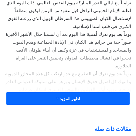
تزامناً مع ليالي القدر المباركة بيوم القدس العالمي. ذلك اليوم الذي
اعلنه الإمام الخميني الراحل قبل عقود من الزمن ليكون منطلقاً
لإستئصال الكيان الصهيوني هذا السرطان الوبيل الذي زرعته القوى
الكبرى في قلب امتنا الإسلامية.
يوماً بعد يوم ندرك أهمية هذا اليوم بعد أن لمسنا خلال الأشهر الأخيرة
صوراً حية من جرائم هذا الكيان في الإبادة الجماعية وهدم البيوت
والمساجد والمستشفيات في غزة وكيف أن أبناء طوفان الأقصى
نجحوا في افشال مخططات العدوان وتحقيق النصر على الغزاة
الجلاوزة.
يوماً بعد يوم ندرك أن التطبيع مع عدو ارتكب كل هذه المجازر الدموية
و انتهك كل اصول حقوق الإنسان و برهن على سلوكه العدواني الغادر
وسعيه لتهويد أولى القبلتين والتهجير القسري لسكان غزة امر
مرفوض ولا سبيل لنا سوى المطالبة بتنفيذ احكام محكمة العدل
اظهر المزيد
الدولية ضد مجرم الحرب نتنياهو و غالانت لينالوا جزاءهم العادل.
ان الحصار الذي تعرض له اهلنا في غزة لاسيما خلال شهر رمضان
ومنع وصول المساعدات الإنسانية والعلاجية يقتضي من بلداننا تكثيف
مقالات ذات صلة
الجهود لفضح هذه المؤامرات و ردع الدعم اللامحدود الذي تقدمه