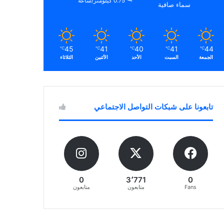
0.75 كيلومتر/ساعة
سماء صافية
45
41
40
41
44
℃
℃
℃
℃
℃
الجمعة
السبت
الأحد
الأثنين
الثلاثاء
تابعونا على شبكات التواصل الاجتماعي
0
3٬771
0
Fans
متابعون
متابعون