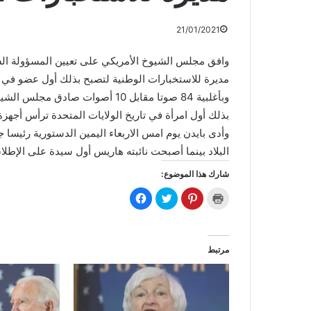
21/01/2021
وافق مجلس الشيوخ الأمريكي على تعيين المسؤولة السا
مديرة للاستخبارات الوطنية لتصبح بذلك أول عضو في ادا
وبأغلبية 84 صوتا مقابل 10 أصوات
بذلك أول امرأة في تاريخ الولايات المتحدة ترأس أجهزة
البلاد بينما أصبحت نائبته هاريس أول سيدة على الإطل
شارك هذا الموضوع:
ا
ا
ا
ا
ض
ض
ض
ن
غ
غ
غ
ق
ط
ط
ط
ر
ل
ل
ل
ل
ل
ل
ل
ل
ط
م
م
م
مرتبط
ب
ش
ش
ش
ا
ا
ا
ا
ع
ر
ر
ر
ة
ك
ك
ك
(
ة
ة
ة
ف
ع
ع
ع
ت
ل
ل
ل