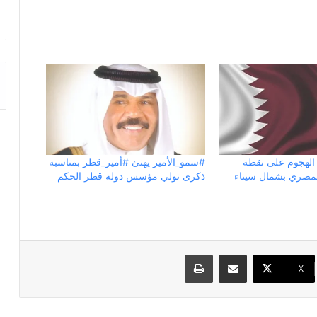
الهجوم على نقطة
‏‎#سمو_الأمير يهنئ ‎#أمير_قطر بمناسبة
لمصري بشمال سيناء
ذكرى تولي مؤسس دولة قطر الحكم
مشاركة عبر البريد
طباعة
X