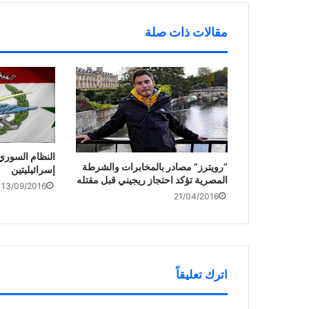
د
ة
)
مقالات ذات صلة
النظام السوري
“رويترز” مصادر بالمخابرات والشرطة
إسرائيليتين
المصرية تؤكد احتجاز ريجيني قبل مقتله
13/09/2016
21/04/2016
اترك تعليقاً