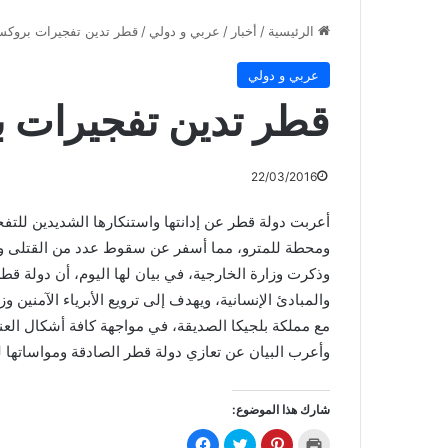
الرئيسية
/
أخبار
/
عربي و دولي
/
قطر تدين تفجيرات بروك
عربي و دولي
قطر تدين تفجيرات 
22/03/2016
أعربت دولة قطر عن إدانتها واستنكارها الشديدين للت
ومحطة للمترو، مما أسفر عن سقوط عدد من القتلى و
وذكرت وزارة الخارجية، في بيان لها اليوم، أن دولة قطر
والمبادئ الإنسانية، ويهدف إلى ترويع الأبرياء الآمنين 
مع مملكة بلجيكا الصديقة، في مواجهة كافة أشكال العن
وأعرب البيان عن تعازي دولة قطر الصادقة ومواساتها لذ
شارك هذا الموضوع:
ا
ا
ا
ا