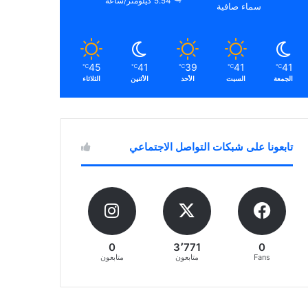
5.54 كيلومتر/ساعة
سماء صافية
45
41
39
41
41
℃
℃
℃
℃
℃
الجمعة
السبت
الأحد
الأثنين
الثلاثاء
تابعونا على شبكات التواصل الاجتماعي
0
3٬771
0
Fans
متابعون
متابعون