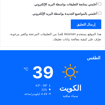
ة
د
ي
ج
ة
د
أعلمني بمتابعة التعليقات بواسطة البريد الإلكتروني.
ملايين و 999 ألف جرعة من
د
)
ة
ي
)
لقاح «أسترازينيكا» مقدمة من
د
أعلمني بالمواضيع الجديدة بواسطة البريد الإلكتروني.
المملكة المتحدة
ة
)
هذا الموقع يستخدم Akismet للحدّ من التعليقات المزعجة والغير مرغوبة.
تعرّف على كيفية معالجة بيانات تعليقك
.
الطقس
39
℃
الكويت
42º - 39º
22%
4.49 كيلومتر/ساعة
سماء صافية