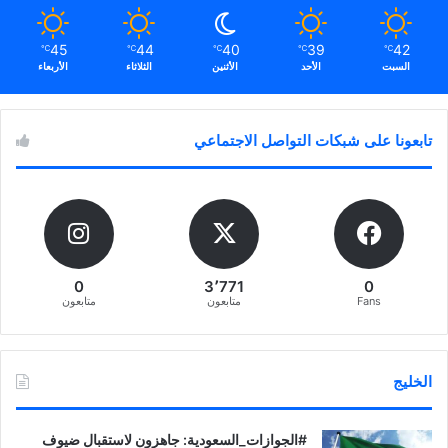
45
44
40
39
42
℃
℃
℃
℃
℃
السبت
الأحد
الأثنين
الثلاثاء
الأربعاء
تابعونا على شبكات التواصل الاجتماعي
0
3٬771
0
Fans
متابعون
متابعون
الخليج
‏‎#الجوازات_السعودية: جاهزون لاستقبال ضيوف