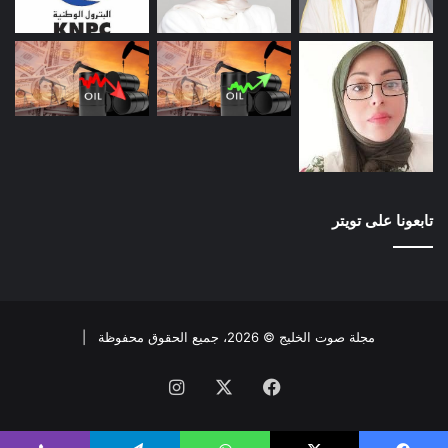
تابعونا على تويتر
مجلة صوت الخليج © 2026، جميع الحقوق محفوظة |
فيسبوك
X
انستقرام