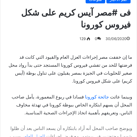
فى #مصر آيس كريم على شكل
فيروس كورونا
129
0
30/06/2020
ما إن خففت مصر إجراءات العزل العام والقيود التي كانت قد
فرضتها للحد من تفشي فيروس كورونا المستجد حتى بدأ رواد محل
صغير للحلويات في الجيزة بمصر يقبلون على تناول بوظة (آيس
كريم) على شكل فيروس كورونا.
وبينما عاثت
جائحة كورونا
فسادا في ربوع المعمورة، يأمل صاحب
المحل أن يسهم ابتكاره الخاص ببوظة كورونا في تهدئة مخاوف
الناس، وتعريفهم بأهمية اتخاذ الإجراءات الصحية المناسبة.
ويوضح صاحب المحل أنه أراد بابتكاره أن يسعد الناس بعد أن ظلوا
شهورا محتجزين في بيوتهم، مع فرض إجراءات
العزل العام
، بسبب