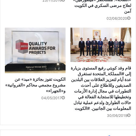
23/11/2016
لعلاج مرضى السكري في الكويت
والجدير بالذكر ان البروفيسور طارق الحبيب حاصل على بكالوريوس
آمن
الطب والجراحة من جامعة الملك سعود وواصل دراساته العليا في
02/06/2020
الطب النفسي في ايرلندا وبريطانيا وهو استشاري الطب النفسي
في كلية الطب والمستشفيات الجامعية بجامعة الملك سعود بالرياض
ومستشار الطب النفسي والمشرف العام ومؤسس مركز مطمئنة
الطبي بالرياض ، وكذلك مستشار للجنة الطب النفسي والعلاج
الروحي في الاتحاد العالمي للطب النفسي .
‏قام وفد كويتي رفيع المستوى بزيارة
إلى ‎#المملكة_المتحدة تستغرق
الكويت تفوز بجائزة «ميد» عن
عدة أيام لتعزيز العلاقات بين البلدين
مشروع مجمعي محاكم «الفروانية»
الصديقين وللاطلاع على أحدث
إلى ذلك البروفيسور طارق الحبيب له العديد من الأبحاث العلمية
و«الجهراء»
التطورات في مجال إدارة الأزمات
المنشورة محليا وعالميا (40 بحثا) وعضو في العديد من الجمعيات
وتخطيطها للاستجابة الفعالة في
04/05/2017
والإتحادات الطبية النفسية العربية والعالمية
و
له العديد من المؤلفات
حالات الطوارئ ولدعم عملية تبادل
المعلومات بين الجانبين. ‎#الكويت
والتي قد اعتمد بعضها مرجعا علميا في كليات الطب في بعض
30/06/2019
الجامعات العربية في السودان ومصر وبالإمارات والسعودية والكويت
والدول المجاورة.