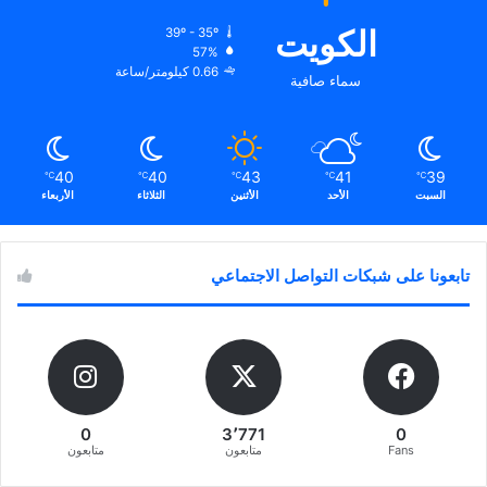
الكويت
39º - 35º
57%
0.66 كيلومتر/ساعة
سماء صافية
40
40
43
41
39
℃
℃
℃
℃
℃
السبت
الأحد
الأثنين
الثلاثاء
الأربعاء
تابعونا على شبكات التواصل الاجتماعي
0
3٬771
0
Fans
متابعون
متابعون