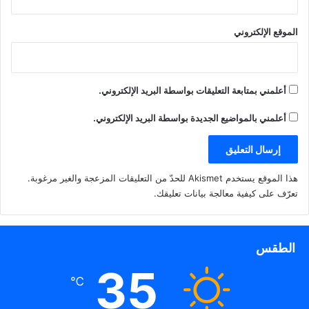
ي
ذ
ف
ن
ة
ذ
ا
ج
ة
ف
د
ج
«التربية»: الاختبارات
الموقع الإلكتروني
ذ
ي
د
الإلكترونية للوظائف الإشرافية
ة
د
ي
ج
ة
د
من 8 – 15 مارس المقبل
د
)
ة
ي
)
د
ة
أعلمني بمتابعة التعليقات بواسطة البريد الإلكتروني.
)
أعلمني بالمواضيع الجديدة بواسطة البريد الإلكتروني.
هذا الموقع يستخدم Akismet للحدّ من التعليقات المزعجة والغير مرغوبة.
تعرّف على كيفية معالجة بيانات تعليقك
.
الطقس
35
℃