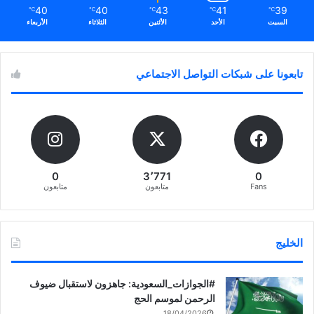
40
40
43
41
39
℃
℃
℃
℃
℃
السبت
الأحد
الأثنين
الثلاثاء
الأربعاء
تابعونا على شبكات التواصل الاجتماعي
0
3٬771
0
Fans
متابعون
متابعون
الخليج
‏‎#الجوازات_السعودية: جاهزون لاستقبال ضيوف
الرحمن لموسم الحج
18/04/2026