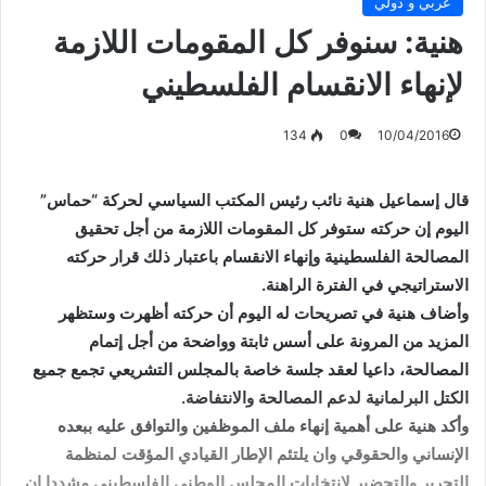
عربي و دولي
هنية: سنوفر كل المقومات اللازمة
لإنهاء الانقسام الفلسطيني
134
0
10/04/2016
قال إسماعيل هنية نائب رئيس المكتب السياسي لحركة “حماس”
اليوم إن حركته ستوفر كل المقومات اللازمة من أجل تحقيق
المصالحة الفلسطينية وإنهاء الانقسام باعتبار ذلك قرار حركته
الاستراتيجي في الفترة الراهنة.
وأضاف هنية في تصريحات له اليوم أن حركته أظهرت وستظهر
المزيد من المرونة على أسس ثابتة وواضحة من أجل إتمام
المصالحة، داعيا لعقد جلسة خاصة بالمجلس التشريعي تجمع جميع
الكتل البرلمانية لدعم المصالحة والانتفاضة.
وأكد هنية على أهمية إنهاء ملف الموظفين والتوافق عليه ببعده
الإنساني والحقوقي وان يلتئم الإطار القيادي المؤقت لمنظمة
التحرير والتحضير لانتخابات المجلس الوطني الفلسطيني مشددا ان