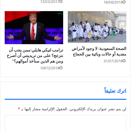
ي
(
ف
ح
12/03/2017
16/06/2019
د
ف
ي
ف
ة
ت
ن
ي
)
ح
ا
ن
ف
ف
ا
ي
ذ
ف
ن
ة
ذ
ا
ج
ة
ف
د
ج
هنية يطالب عباس بوقف
ذ
ي
د
التنسيق الأمني مع إسرائيل
ة
د
ي
ج
ة
د
د
)
ة
ي
)
الصحة السعودية: لا وجود لأمراض
ترامب لنيكي هايلي:ممن يجب أن
د
معدية أو حالات وبائية بين الحجاج
ة
ننزعج؟ على من تريدينني أن أصرخ
)
ومن هم الذين سنأخذ أموالهم؟”
31/07/2018
09/12/2018
اترك تعليقاً
لن يتم نشر عنوان بريدك الإلكتروني.
الحقول الإلزامية مشار إليها بـ
*
ا
ل