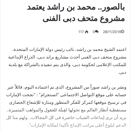
‏بالصور.. محمد بن راشد يعتمد
مشروع متحف دبى الفنى
117
0
28/11/2016
اعتمد الشيخ محمد بن راشد، نائب رئيس دولة الإمارات المتحدة،
مشروع متحف دبى الفنى أحدث مشاريع براند دبى، الذراع الإبداعية
للمكتب الإعلامى لحكومة دبى، والذى يتم تنفيذه بالشراكة مع بلدية
دبى.
ونشر بن راشد صوراً من المشروع، الذى تم اعتماده اليوم، قائلاً عبر
حسابه على موقع التواصل الاجتماعى “انستجرام” : “‏نجحت الإمارات
فى ترسيخ موقعها كمركز للفكر المتطور ومنارة للإشعاع الحضارى
مستقطبة أنظار العالم مع تحولها لقِبلَة للعقول والمواهب المتميزة..
‏نريد أن نرى إبداعات الشباب حاضرة فى كل المجالات.. ولهم منا كل
الدعم لبلوغ أعلى مراتب الإبداع تأكيدا لمكانة الإمارات”.