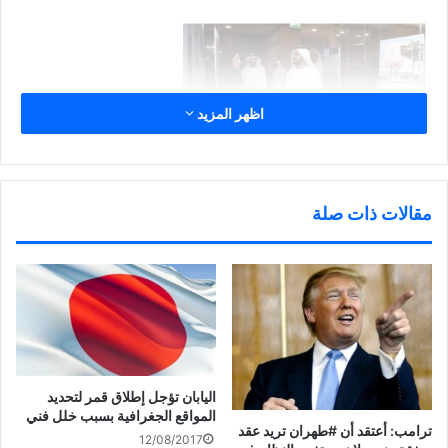
اظهر المزيد
مقالات ذات صلة
شارك هذا الموضوع:
اليابان تؤجل إطلاق قمر لتحديد
ا
ا
ا
ا
ض
ض
ض
ن
المواقع الجغرافية بسبب خلل فني
غ
غ
غ
ق
ترامب: أعتقد أن ‎#طهران تريد عقد
ط
ط
ط
ر
12/08/2017