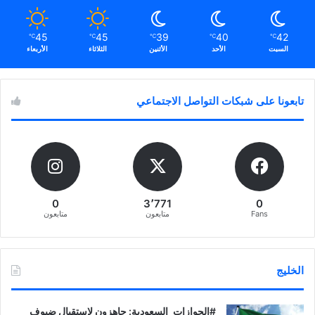
45
45
39
40
42
℃
℃
℃
℃
℃
السبت
الأحد
الأثنين
الثلاثاء
الأربعاء
تابعونا على شبكات التواصل الاجتماعي
0
3٬771
0
Fans
متابعون
متابعون
الخليج
‏‎#الجوازات_السعودية: جاهزون لاستقبال ضيوف