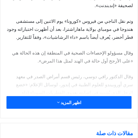
لصحيفة «إندبندنت».
وتم نقل الناجي من فيروس «كورونا» يوم الاثنين إلى مستشفى
هندوجا في مومباي بولاية ماهاراشترا، بعد أن أظهرت اختباراته وجود
فطر أخضر، يُعرف أيضاً باسم «داء الرشاشيات»، وفقاً للتقارير.
وقال مسؤولو الإحصاءات الصحية في المنطقة إن هذه الحالة هي
«على الأرجح أول حالة في الهند لمثل هذا المرض».
وقال الدكتور رافي دوسي، رئيس قسم أمراض الصدر في معهد
سري أوروبيندو للعلوم الطبية في إندور، لوسائل الإعلام: «خضع
الرجل الذي يُشتبه في إصابته بعدوى الفطريات السوداء (داء
الفطريات) لاختبار، وبعد ذلك تم اكتشاف أنه أصيب بعدوى الفطريات
اظهر المزيد
الخضراء (داء الرشاشيات) في جيوبه الأنفية ورئتيه ودمه».
وأضاف أن المريض تعافى من فيروس «كورونا» ولكن بعد ذلك «بدأ
يعاني من نزف في الأنف وارتفاع في درجة حرارة جسمه. كما أنه
مقالات ذات صلة