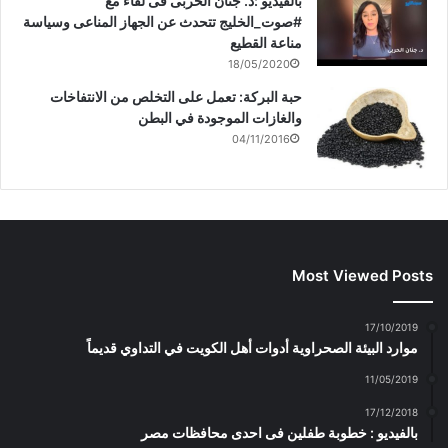
بالفيديو :د. جنان الحربى فى لقاء مع
#صوت_الخليج تتحدث عن الجهاز المناعى وسياسة
مناعة القطيع
18/05/2020
حبة البركة: تعمل على التخلص من الانتفاخات
والغازات الموجودة في البطن
04/11/2016
Most Viewed Posts
17/10/2019
موارد البيئة الصحراوية أدوات أهل الكويت في التداوي قديماً
11/05/2019
17/12/2018
بالفيديو : خطوبة طفلين فى احدى محافظات مصر