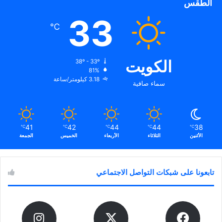
الطقس
33
℃
الكويت
38º - 33º
81%
3.18 كيلومتر/ساعة
سماء صافية
41
42
44
44
38
℃
℃
℃
℃
℃
الأثنين
الثلاثاء
الأربعاء
الخميس
الجمعة
تابعونا على شبكات التواصل الاجتماعي