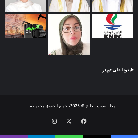
تابعونا على تويتر
مجلة صوت الخليج © 2026، جميع الحقوق محفوظة |
فيسبوك
X
انستقرام