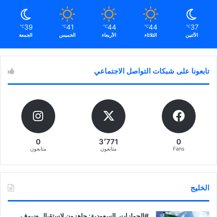
39
41
44
44
37
℃
℃
℃
℃
℃
الأثنين
الثلاثاء
الأربعاء
الخميس
الجمعة
تابعونا على شبكات التواصل الاجتماعي
0
3٬771
0
Fans
متابعون
متابعون
الخليج
‏‎#الجوازات_السعودية: جاهزون لاستقبال ضيوف