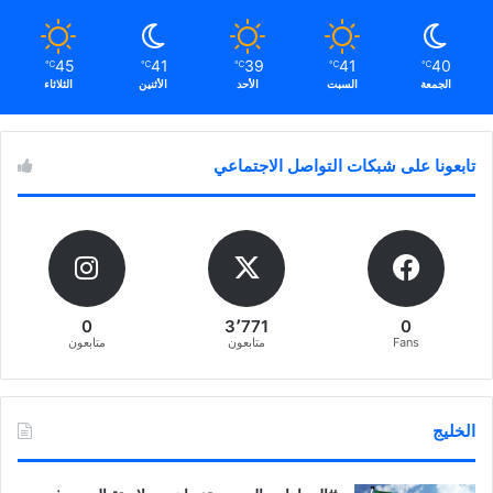
45
41
39
41
40
℃
℃
℃
℃
℃
الجمعة
السبت
الأحد
الأثنين
الثلاثاء
تابعونا على شبكات التواصل الاجتماعي
0
3٬771
0
Fans
متابعون
متابعون
الخليج