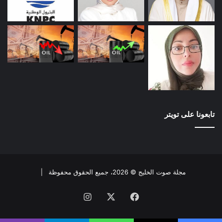
تابعونا على تويتر
مجلة صوت الخليج © 2026، جميع الحقوق محفوظة |
فيسبوك
X
انستقرام