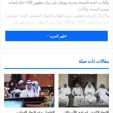
وأفادت لجنة الصحة بمدينة ووهان في بيان بظهور 136 حالة إصابة
يومي السبت والأحد.
ولا تزال ذكريات تفشي مرض التهاب الجهاز التنفسي الحاد “سارس”
في آسيا عامي 2002 و2003 ماثلة في الأذهان، عندما ظهر في
الصين وأودى بحياة نحو 800 شخص في أنحاء العالم.
وسلالات فيروس كورونا عائلة كبيرة، يمكن أن تسبب عدوى تتراوح
اظهر المزيد
بين نزلات البرد الشائعة والتهاب الجهاز التنفسي الحاد “سارس”،
وفق ما ذكرت “رويترز”.
شارك هذا الموضوع:
مقالات ذات صلة
ا
ا
ا
ا
ض
ض
ض
ن
غ
غ
غ
ق
ط
ط
ط
ر
ل
ل
ل
ل
ل
ل
ل
ل
ط
م
م
م
مرتبط
ب
ش
ش
ش
ا
ا
ا
ا
ع
ر
ر
ر
ة
ك
ك
ك
(
ة
ة
ة
ف
ع
ع
ع
ت
ل
ل
ل
ح
ى
ى
ى
ف
P
ت
ف
الفاضل يدعو لإنجاز القوانين
الاتحاد الكويتي لصيادي الأسماك: