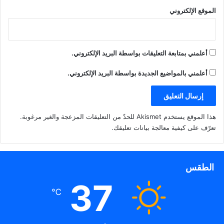
الموقع الإلكتروني
وفي هذه المناسبة الوطنية العزيزة، يستذكر المجلس بكل الاعتزاز
والعرفان المواقف الكبيرة التي رسخها كل الأوفياء المخلصين من
أبناء الوطن العزيز والمواقف المشرفة لشهدائنا الأبرار رحمهم الله
أعلمني بمتابعة التعليقات بواسطة البريد الإلكتروني.
وتضحياتهم التي قدموها لهذه الأرض الطاهرة، سائلا المولى القدير
أن يحفظ الكويت وأهلها من كل مكروه ويعزز مكانتها في ظل قيادتها
أعلمني بالمواضيع الجديدة بواسطة البريد الإلكتروني.
الحكيمة.
هذا الموقع يستخدم Akismet للحدّ من التعليقات المزعجة والغير مرغوبة.
تعرّف على كيفية معالجة بيانات تعليقك
.
الانتخابات
الطقس
37
ووافق مجلس الوزراء على مشروع مرسوم بدعوة الناخبين لانتخاب
℃
أعضاء مجلس الأمة يوم الخميس الموافق 4 أبريل 2024، ورفعه إلى
سمو أمير البلاد.