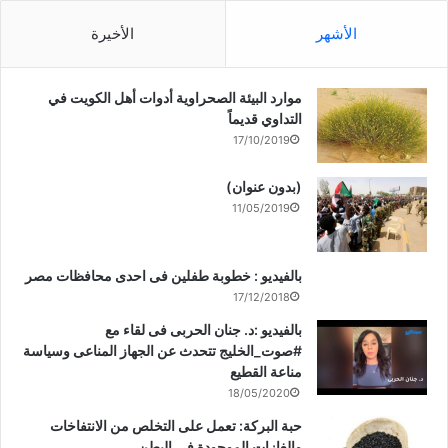
الأشهر
الأخيرة
ووافق مجلس الوزراء على طلب وزارة الداخلية في شأن قبول
موارد البيئة الصحراوية أدوات أهل الكويت في
التبرع المقدم من قبل بيت التمويل الكويتي لتصميم وبناء وتأثيث
التداوي قديماً
وتوفير الأجهزة لإحدى مرافق وزارة الداخلية.
17/10/2019
(بدون عنوان)
11/05/2019
وعبر مجلس الوزراء عن خالص الشكر والتقدير لهذه المبادرة
الكريمة وما تجسده من قيم أصيلة جُبل عليها أبناء المجتمع الكويتي
بالفيديو : خطوبة طفلين فى احدى محافظات مصر
في الحرص على البذل والعطاء لمصلحة الوطن العزيز.
17/12/2018
بالفيديو :د. جنان الحربى فى لقاء مع
#صوت_الخليج تتحدث عن الجهاز المناعى وسياسة
مناعة القطيع
18/05/2020
حبة البركة: تعمل على التخلص من الانتفاخات
شارك هذا الموضوع:
والغازات الموجودة في البطن