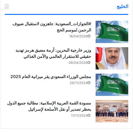
– مشروع المبنى الجديد بمطار الكويت الدولي (T2).
الخليج
‏‎#الجوازات_السعودية: جاهزون لاستقبال ضيوف
الرحمن لموسم الحج
– مشروع القرية التراثية بشارع عبدالله الأحمد.
18/04/2026
وزير خارجية البحرين: أزمة مضيق هرمز تهديد
حقيقي للاستقرار العالمي والأمن الغذائي
06/04/2026
وثمن مجلس الوزراء ما يقوم به جهاز متابعة الأداء الحكومي مشيداً
بالجهود المخلصة والعمل الدؤوب لرئيس الجهاز الشيخ أحمد مشعل
مجلس الوزراء السعودي يقر ميزانية العام 2025
الأحمد الصباح والعاملين بالجهاز في متابعة تنفيذ آخر المستجدات
26/11/2024
للمشاريع الحكومية.
مسودة القمة العربية الإسلامية: مطالبة جميع الدول
بحظر تصدير أو نقل الأسلحة لإسرائيل
11/11/2024
وكلف مجلس الوزراء الجهات الحكومية المعنية بالمشاريع على
التعاون مع الجهاز لتنفيذ التوصيات الواردة بالتقرير.