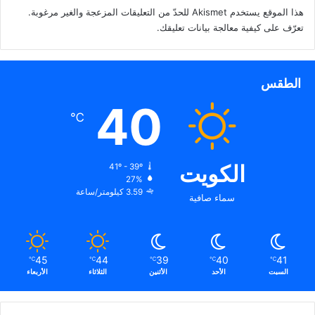
هذا الموقع يستخدم Akismet للحدّ من التعليقات المزعجة والغير مرغوبة.
تعرّف على كيفية معالجة بيانات تعليقك
.
الطقس
40
℃
الكويت
41º - 39º
27%
3.59 كيلومتر/ساعة
سماء صافية
45
44
39
40
41
℃
℃
℃
℃
℃
السبت
الأحد
الأثنين
الثلاثاء
الأربعاء