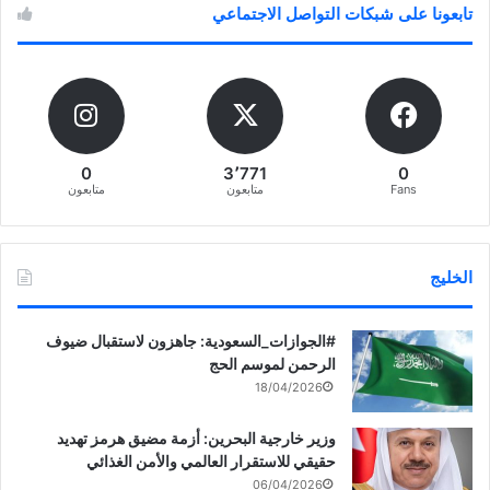
تابعونا على شبكات التواصل الاجتماعي
0
3٬771
0
Fans
متابعون
متابعون
الخليج
‏‎#الجوازات_السعودية: جاهزون لاستقبال ضيوف
الرحمن لموسم الحج
18/04/2026
وزير خارجية البحرين: أزمة مضيق هرمز تهديد
حقيقي للاستقرار العالمي والأمن الغذائي
06/04/2026