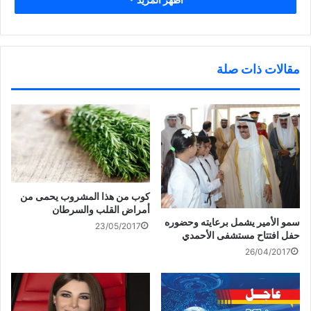
المدربين من خلال الأنشطة الاجتماعية والترويحية والسياحية، الى
جانب الخدمات التدريبية المتعددة التي تقدمها للمدربين و المدربات ،
مضيفاً أن الرحلة السياحية إلى تركيا تأتي في هذا السياق.
مقالات ذات صلة
وأكد محمد حسين غلوم رئيس اللجنة الإجتماعية بأن هناك العديد من
الانشطه خلال الفترة القادمة تزامناً مع الأعياد الوطنية والتي سوف
تنظمها الرابطة لشاليهات الخيران في شهر ابريل المقبل.
وختم حديثه بأن الرابطة دائماً ما تسعى لتقديم العديد من الانشطة
والرحلات السياحيه والثقافيه والاجتماعيه للمدربين بأعضاء رابطة
التدريب هذا بالإضافة بعض القضايا التي تبنتها الربطة بالفترة
كوب من هذا المشروب يحمى من
أمراض القلب والسرطان
السابقة والتي تسعى لحلها.
سمو الأمير يشمل برعايته وحضوره
23/05/2017
حفل افتتاح مستشفى الأحمدي
26/04/2017
شارك هذا الموضوع:
ا
ا
ا
ا
ض
ض
ض
ن
غ
غ
غ
ق
ط
ط
ط
ر
ل
ل
ل
ل