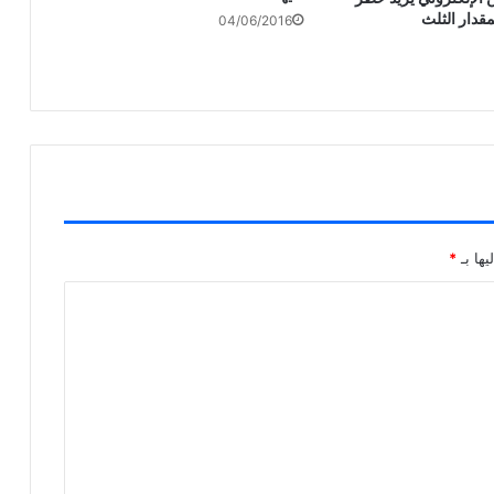
قدار الثلث
04/06/2016
يها بـ
*