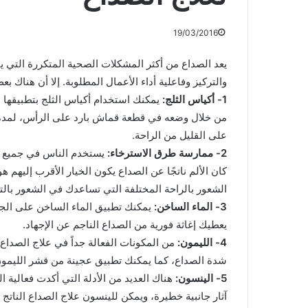
19/03/2016
يعد الصداع من أكثر المشكلات الصحية المتكررة التي 
والتركيز وفاعلية أداء الأعمال المطلوبة. إلا أن هناك بع
1- أكياس الثلج:
يمكنك استخدام أكياس الثلج بتطبيقها ع
من خلال وضعه في قطعة قماش بارد على الرأس، لمدة 
على القليل من الراحة.
2- ممارسة طرق الاسترخاء:
يستخدم الناس في جميع أنح
كان الألم ناتجًا عن الصداع يكون الخيار الأقرب إليهم
الشعور بالراحة المختلفة التي تساعدك في الشعور بال
3- الماء الساخن:
يمكنك تطبيق الماء الساخن على الجز
يعطيك إغاثة فورية من الصداع الناجم عن الإجهاد.
4- الليمون:
من المكونات الفعالة جداً في علاج الصداع.
شدة الصداع، كما يمكنك تطبيق عجينة من قشر الليمون
5- الينسون:
هناك العديد من الأدلة التي أكدت فعالية ا
آثار جانبية خطيرة، ويمكن للينسون علاج الصداع الناتج 