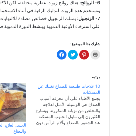
6- الروائح:
هناك روائح زيوت عطرية مختلفة، لكن الأكثر 
وتستخدم هذه الزيوت لتدليك الرقبة في أثناء الاستحمام
7- الزنجبيل:
يمتلك الزنجبيل خصائص مضادة للالتهابات 
على استرخاء الأوعية الدموية وينشط الدورة الدموية في
شارك هذا الموضوع:
ا
ا
ا
ا
ض
ض
ض
ن
غ
غ
غ
ق
ط
ط
ط
ر
ل
ل
ل
ل
ل
ل
ل
ل
ط
م
م
م
مرتبط
ب
ش
ش
ش
ا
ا
ا
ا
10 علاجات طبيعية للصداع تغنيك عن
ع
ر
ر
ر
ة
ك
ك
ك
المسكنات
(
ة
ة
ة
ف
ع
ع
ع
يجمع الأطباء على أن معرفة أسباب
ت
ل
ل
ل
الصداع هي الوسيلة الأمثل لعلاجه
ح
ى
ى
ى
ف
P
ت
ف
والتخلص من نوباته المتكررة، ويسارع
ي
i
و
ي
ن
n
ي
س
الكثيرون إلى تناول الحبوب المسكنة
ا
t
ت
ب
عند الشعور بالصداع وآلام الرأس دون
ف
e
ر
و
العسل لعلاج ال
ذ
r
(
ك
معرفة السبب من ورائها. وعلى الرغم
ة
e
ف
(
والنعناع
ج
s
ت
ف
من أن هذه الحبوب تساعد على تسكين