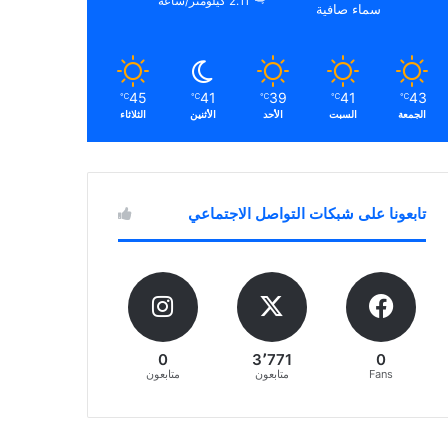
2.11 كيلومتر/ساعة
سماء صافية
45
41
39
41
43
℃
℃
℃
℃
℃
الجمعة
السبت
الأحد
الأثنين
الثلاثاء
تابعونا على شبكات التواصل الاجتماعي
0
3٬771
0
Fans
متابعون
متابعون