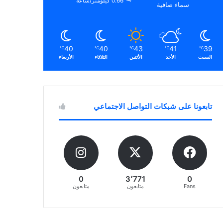
0.66 كيلومتر/ساعة
سماء صافية
40
40
43
41
39
℃
℃
℃
℃
℃
السبت
الأحد
الأثنين
الثلاثاء
الأربعاء
تابعونا على شبكات التواصل الاجتماعي
0
3٬771
0
Fans
متابعون
متابعون