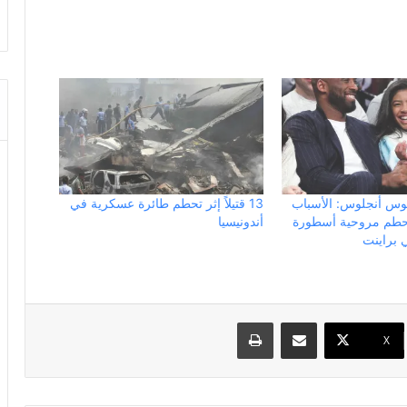
س أنجلوس: الأسباب
13 قتيلاً إثر تحطم طائرة عسكرية في
تحطم مروحية أسطورة
أندونيسيا
 براينت
مشاركة عبر البريد
طباعة
X