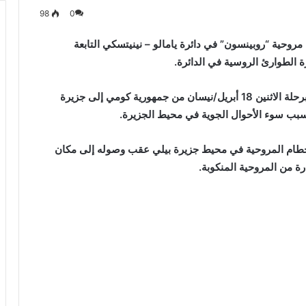
98
0
مروحية “روبينسون” في دائرة يامالو – نينيتسكي التابعة
 الطوارئ الروسية في الدائرة.
وأوضحت إدارة الطوارئ أن ثلاث مروحيات كانت تقوم برحلة الاثنين 18 أبريل/نيسان من جمهورية كومي إلى جزيرة
سبب سوء الأحوال الجوية في محيط الجزيرة.
 وحطام المروحية في محيط جزيرة بيلي عقب وصوله إلى مكان
ة من المروحية المنكوبة.