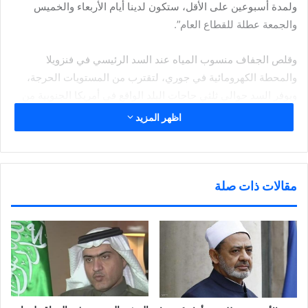
ولمدة أسبوعين على الأقل، ستكون لدينا أيام الأربعاء والخميس
والجمعة عطلة للقطاع العام”.
وقلص الجفاف منسوب المياه عند السد الرئيسي في فنزويلا
والمحطة الكهرومائية في جوري، لتقترب من المستويات الحرجة،
ويوفر السد حوالي ثلثي حاجات البلد الواقع في أمريكا الجنوبية من
الطاقة.
اظهر المزيد
وزاد نقص المياه وإنقطاع الكهرباء من الصعوبات التي يواجهها سكان
فنزويلا البالغ عددهم 30 مليوناً، والذين يعانون بالفعل ركوداً اقتصادياً
خانقاً، ونقصاً في السلع الأساسية من الحليب إلى الأدوية، وزيادات
مقالات ذات صلة
حادة في الأسعار وطوابير طويلة أمام المتاجر.
ويواجه مادورو (53 عاماً)، الذي خلف الرئيس الراحل هوجو شافيز
عام 2013، مسعى للمعارضة للإطاحة به من خلال الدعوة إلى
استفتاء على بقائه في المنصب، وناشد الفنزويليين تفهم الوضع
وتأييده.