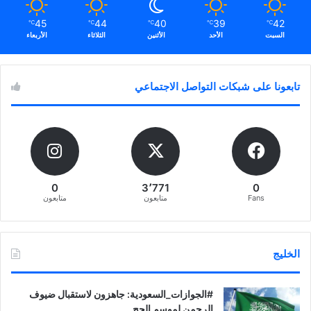
45
44
40
39
42
℃
℃
℃
℃
℃
السبت
الأحد
الأثنين
الثلاثاء
الأربعاء
تابعونا على شبكات التواصل الاجتماعي
0
3٬771
0
Fans
متابعون
متابعون
الخليج
‏‎#الجوازات_السعودية: جاهزون لاستقبال ضيوف
الرحمن لموسم الحج