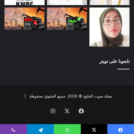
تابعونا على تويتر
مجلة صوت الخليج © 2026، جميع الحقوق محفوظة |
فيسبوك
X
انستقرام