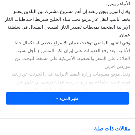
الأنباء رويترز.
وقال الوزير بيجن زنغنه إن أهم مشروع مشترك بين البلدين يتعلق
بخط أنابيب لنقل غاز مزمع تحت مياه الخليج سيربط احتياطيات الغاز
الإيرانية الضخمة بمحطات تصدير الغاز الطبيعي المسال في سلطنة
عمان.
وفي الشهر الماضي توقعت عمان الإسراع بخطى استكمال خط
الأنابيب بعد رفع العقوبات على إيران لكن المشروع تأجل بسبب
الخلاف على السعر والضغوط الأمريكية على مسقط للبحث عن
موردين آخرين.
ونقل موقع معلومات وزارة النفط الإيرانية على الانترنت عن زنغنه
قوله عقب اجتماعه مع وزير خارجية عمان يوسف بن علوي في
طهران “تهتم إيران وعمان بتوسيع نطاق العلاقات والاستثمار
المشترك وتتخذان الخطوات اللازمة لتنفيذ ذلك”.
اظهر المزيد
وتابع “ناقشنا خلال الاجتماع الاستثمارات المشتركة في تكرير النفط
وتخزينه والتوسع في قطاع البتروكيماويات في البلدين”.
مقالات ذات صلة
شارك هذا الموضوع: