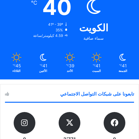
40
℃
الكويت
41º - 39º
35%
4.59 كيلومتر/ساعة
سماء صافية
45
41
39
41
41
℃
℃
℃
℃
℃
الجمعة
السبت
الأحد
الأثنين
الثلاثاء
تابعونا على شبكات التواصل الاجتماعي